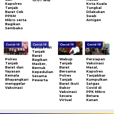
10.07 WIB
Kapolres
Kota Kuala
Tanjab
Tungkal
Barat Cek
Dilakukan
PPKM
Swab
Mikro serta
Antigen
Bagikan
Sembako
Covid-19
Covid-19
Covid-19
Covid-19
Ketua PWI
Tanjab
Barat
Polres
Wabup
Persiapan
Bagikan
Tanjab
Tanjab
Vaksinasi
Masker,
Barat dan
Barat
Masal,
Bentuk
Yayasan
Bersama
Kapolres
Kepedulian
Kemala
Polres
Tanjabbar
Sesama
Bhayangkari
Tanjab
Kumpulkan
Pewarta
menggelar
Barat Ikuti
Satgas
Vaksinasi
Rakor
Covid di
Vaksinasi
PPK Mikro
Secara
Betara
Virtual
Kanan