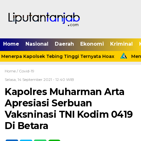
Home
Nasional
Daerah
Ekonomi
Kriminal
Menerpa Kapolsek Tebing Tinggi Ternyata Hoax
Menin
Home /
Covid-19
Selasa, 14 September 2021 - 12:40 WIB
Kapolres Muharman Arta
Apresiasi Serbuan
Vaksninasi TNI Kodim 0419
Di Betara