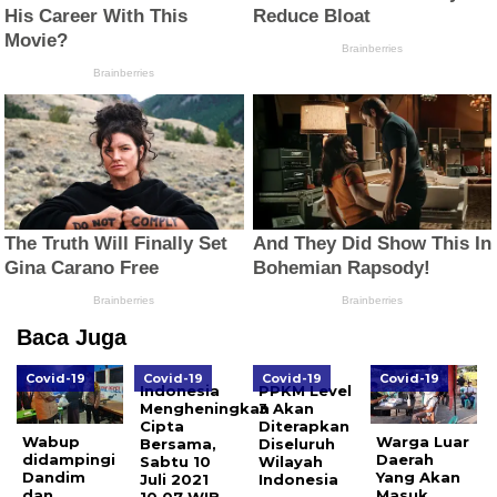
Baca Juga
Covid-19
Covid-19
Covid-19
Covid-19
Indonesia
PPKM Level
Mengheningkan
3 Akan
Cipta
Diterapkan
Wabup
Warga Luar
Bersama,
Diseluruh
didampingi
Daerah
Sabtu 10
Wilayah
Dandim
Yang Akan
Juli 2021
Indonesia
dan
Masuk