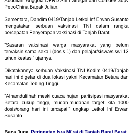
Abdullah, Anggota DPRD Arfin Siregar dan Comdev Supv
PetroChina Bapak Julian.
Sementara, Dandim 0419/Tanjab Letkol Inf Erwan Susanto
mengatakan serbuan vaksinasi TNI dalam rangka
percepatan Penyerapan vaksinasi di Tanjab Barat.
“Sasaran vaksinasi warga masyarakat yang belum
tervaksin sama sekali (dosis 1) dan pelajar/siswa/siswi 12
tahun keatas,” ujarnya.
Dikatakannya serbuan Vaksinasi TNI Kodim 0419/Tanjab
hari ini digelar di dua lokasi yakni Kecamatan Betara dan
Kecamatan Tebing Tinggi.
“Alhamdulilhah meski cuaca hujan, partisipasi masyarakat
Betara cukup tinggi, mudah-mudahan target kita 1000
dosis/orang hari ini tercapai,” ungkap Letkol Inf Erwan
Susanto.
Baca Juga
Peringatan Isra Mi'raj di Tanjab Barat Barat