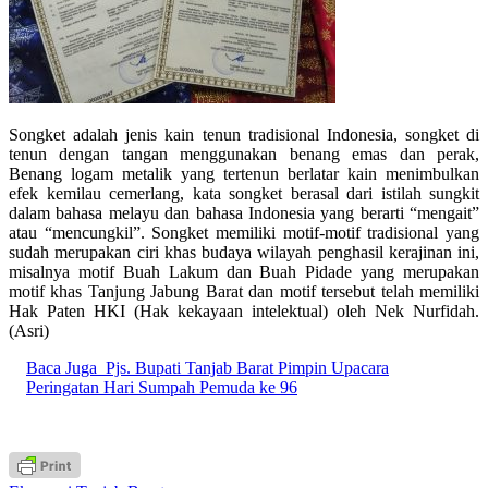
Songket adalah jenis kain tenun tradisional Indonesia, songket di
tenun dengan tangan menggunakan benang emas dan perak,
Benang logam metalik yang tertenun berlatar kain menimbulkan
efek kemilau cemerlang, kata songket berasal dari istilah sungkit
dalam bahasa melayu dan bahasa Indonesia yang berarti “mengait”
atau “mencungkil”. Songket memiliki motif-motif tradisional yang
sudah merupakan ciri khas budaya wilayah penghasil kerajinan ini,
misalnya motif Buah Lakum dan Buah Pidade yang merupakan
motif khas Tanjung Jabung Barat dan motif tersebut telah memiliki
Hak Paten HKI (Hak kekayaan intelektual) oleh Nek Nurfidah.
(Asri)
Baca Juga
Pjs. Bupati Tanjab Barat Pimpin Upacara
Peringatan Hari Sumpah Pemuda ke 96