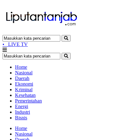
•
LIVE TV
Home
Nasional
Daerah
Ekonomi
Kriminal
Kesehatan
Pemerintahan
Energi
Industri
Bisnis
Home
Nasional
Daerah