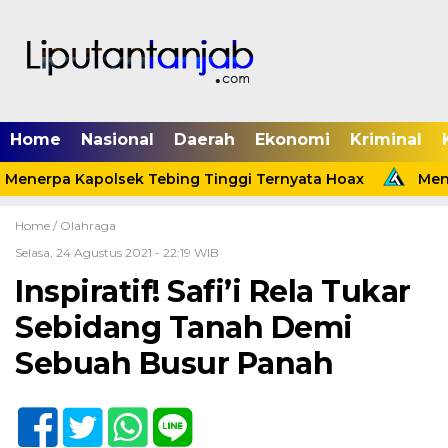
Home
Nasional
Daerah
Ekonomi
Kriminal
Menerpa Kapolsek Tebing Tinggi Ternyata Hoax
Menin
Home /
Olahraga
Selasa, 24 Agustus 2021 - 22:19 WIB
Inspiratif! Safi’i Rela Tukar
Sebidang Tanah Demi
Sebuah Busur Panah