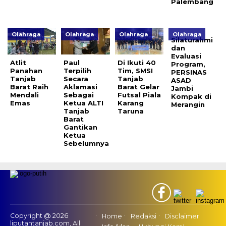
Palembang
Olahraga
Olahraga
Olahraga
Olahraga
Silaturahmi
dan
Evaluasi
Atlit
Paul
Di Ikuti 40
Program,
Panahan
Terpilih
Tim, SMSI
PERSINAS
Tanjab
Secara
Tanjab
ASAD
Barat Raih
Aklamasi
Barat Gelar
Jambi
Mendali
Sebagai
Futsal Piala
Kompak di
Emas
Ketua ALTI
Karang
Merangin
Tanjab
Taruna
Barat
Gantikan
Ketua
Sebelumnya
Copyright @ 2026
Home
Redaksi
Disclaimer
liputantanjab.com, All