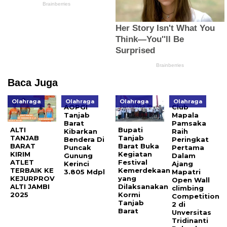
Baca Juga
Olahraga
Olahraga
Olahraga
Olahraga
AOPGI
Club
Tanjab
Mapala
Barat
Pamsaka
ALTI
Bupati
Kibarkan
Raih
TANJAB
Tanjab
Bendera Di
Peringkat
BARAT
Barat Buka
Puncak
Pertama
KIRIM
Kegiatan
Gunung
Dalam
ATLET
Festival
Kerinci
Ajang
TERBAIK KE
Kemerdekaan
3.805 Mdpl
Mapatri
KEJURPROV
yang
Open Wall
ALTI JAMBI
Dilaksanakan
climbing
2025
Kormi
Competition
Tanjab
2 di
Barat
Unversitas
Tridinanti