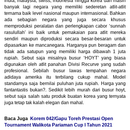
india, malaysia, swiss, indonesia hingga korea dan masih
banyak lagi negara yang memiliki sederetan atlit-atlit
ternama baik level nasional maupun internasional. Bahkan
ada sebagian negara yang juga secara khusus
memproduksi peralatan dan perlengkapan cabor ‘sunnah
rasulullah’ ini baik untuk pemakaian para atlit mereka
sendiri maupun diproduksi secara besar-besaran untuk
dipasarkan ke mancanegara. Harganya pun beragam dan
tidak ada satupun yang memiliki harga dibawah 1 juta
rupiah. Sebut saja misalnya busur ‘HOYT’ yang biasa
digunakan oleh atlit panahan Divisi Recurve yang sudah
profesional. Sebilah busur lawas tempahan negara
adidaya amerika itu terbilang cukup mahal. Model
standarnya saja bernilai puluhan juta rupiah. Harga yang
fantantastis bukan?. Sedikit lebih murah dari busur hoyt,
sebut saja salah satu produk buatan korea yang ternyata
juga tetap tak kalah elegan dan mahal.
Baca Juga
Korem 042/Gapu Toreh Prestasi Open
Tournament Walikota Pariaman Cup I Tahun 2021