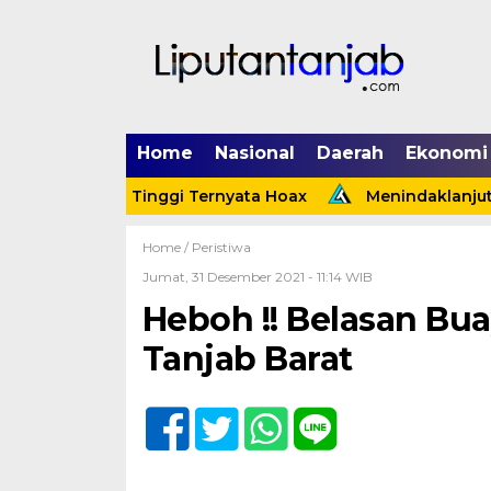
Home
Nasional
Daerah
Ekonomi
ek Tebing Tinggi Ternyata Hoax
Menindaklanjuti Arah
Home /
Peristiwa
Jumat, 31 Desember 2021 - 11:14 WIB
Heboh !! Belasan Bu
Tanjab Barat