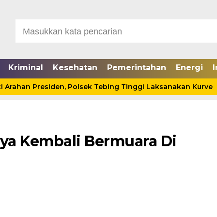
Kriminal
Kesehatan
Pemerintahan
Energi
I
an Presiden, Polsek Tebing Tinggi Laksanakan Kurve
aya Kembali Bermuara Di