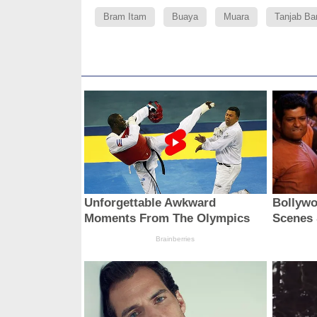
Bram Itam
Buaya
Muara
Tanjab Ba