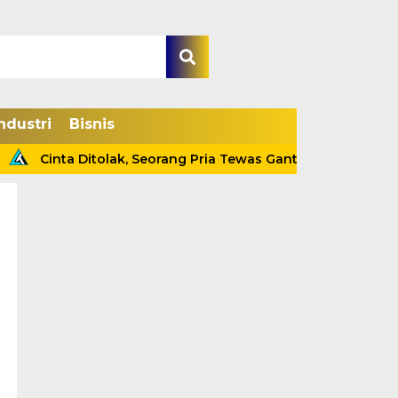
ndustri
Bisnis
Cinta Ditolak, Seorang Pria Tewas Gantung Diri Di Tanjab Ba