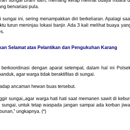
liran sungai Bram Itam, memang kerap melihat buaya muara d
ng bervariasi pula.
 sungai ini, sering menampakkan diri berkeliaran. Apalagi saa
u turun meninjau lokasi banjir. Ada 3 kali melihat buaya yan
s.
an Selamat atas Pelantikan dan Pengukuhan Karang
h berkoordinasi dengan aparat setempat, dalam hal ini Polse
duk, agar warga tidak beraktifitas di sungai.
hadap ancaman hewan buas tersebut.
gir sungai,,agar warga hati hati saat memanen sawit di kebu
i sungai, untuk tetap waspada jangan sampai ada korban jiwa
bunan,” ungkapnya. (*)