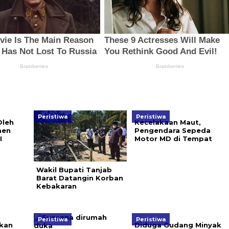
Peristiwa
Peristiwa
Oleh
Kecelakaan Maut,
men
Pengendara Sepeda
I
Motor MD di Tempat
Wakil Bupati Tanjab
Barat Datangin Korban
Kebakaran
Peristiwa
Peristiwa
kan
Diduga Gudang Minyak