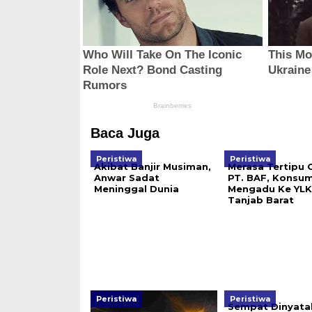
Baca Juga
Peristiwa
Peristiwa
Akibat Banjir Musiman,
Merasa Tertipu 
Anwar Sadat
PT. BAF, Konsu
Meninggal Dunia
Mengadu Ke YLK
Tanjab Barat
Peristiwa
Peristiwa
Sempat Dinyata