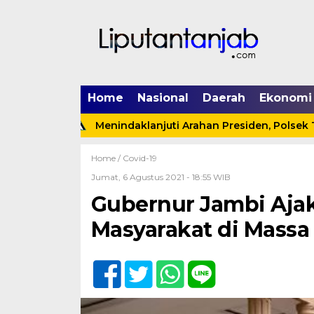
Home
Nasional
Daerah
Ekonomi
x
Menindaklanjuti Arahan Presiden, Polsek Tebing Ti
Home /
Covid-19
Jumat, 6 Agustus 2021 - 18:55 WIB
Gubernur Jambi Aja
Masyarakat di Massa