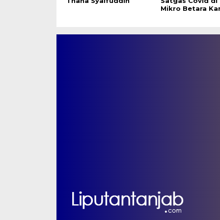
Thaha Syaifuddin
Satgas Covid di
Mikro Betara Ka