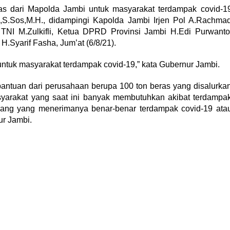
ras dari Mapolda Jambi untuk masyarakat terdampak covid-1
s,S.Sos,M.H., didampingi Kapolda Jambi Irjen Pol A.Rachma
NI M.Zulkifli, Ketua DPRD Provinsi Jambi H.Edi Purwanto
H.Syarif Fasha, Jum’at (6/8/21).
 untuk masyarakat terdampak covid-19,” kata Gubernur Jambi.
antuan dari perusahaan berupa 100 ton beras yang disalurka
yarakat yang saat ini banyak membutuhkan akibat terdampa
orang yang menerimanya benar-benar terdampak covid-19 ata
r Jambi.