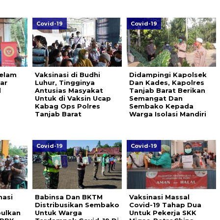
Covid-19
Covid-19
Gelam
Vaksinasi di Budhi
Didampingi Kapolsek
ar
Luhur, Tingginya
Dan Kades, Kapolres
l
Antusias Masyakat
Tanjab Barat Berikan
Untuk di Vaksin Ucap
Semangat Dan
Kabag Ops Polres
Sembako Kepada
Tanjab Barat
Warga Isolasi Mandiri
Covid-19
Covid-19
nasi
Babinsa Dan BKTM
Vaksinasi Massal
Distribusikan Sembako
Covid-19 Tahap Dua
ulkan
Untuk Warga
Untuk Pekerja SKK