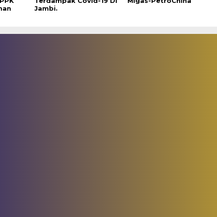
 PPK
Terdampak Covid-19 Di
Migas-PetroChina
nan
Jambi.