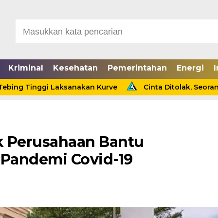
Kriminal
Kesehatan
Pemerintahan
Energi
I
nggi Laksanakan Kurve
Cinta Ditolak, Seorang Pria Te
k Perusahaan Bantu
 Pandemi Covid-19