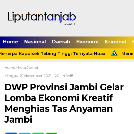
Home
Nasional
Daerah
Ekonomi
Kriminal
enerpa Kapolsek Tebing Tinggi Ternyata Hoax
Meninda
Home /
Kota Jambi
Minggu, 21 November 2021 - 20:44 WIB
DWP Provinsi Jambi Gelar
Lomba Ekonomi Kreatif
Menghias Tas Anyaman
Jambi