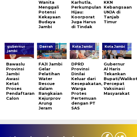
Wanita
Karhutla,
KKN
Menggali
Perkumpulan
Kebangsaan
Potensi
Hijau:
UNJA di
Kekayaan
Koorporat
Tanjab
Budaya
Juga Harus
Timur
Jambi
di Tindak
gubernur
Daerah
Kota Jambi
Kota Jambi
jambi
Bawaslu
FAJI Jambi
DPRD
Gubernur
Provinsi
Gelar
Provinsi
Al Haris
Jambi
Pelatihan
Dinilai
Tekankan
Awasi
Water
Keluar dari
Bupati/Waliko
Ketat
Rescue
Kesepakatan,
Percepat
Proses
dalam
Warga
Vaksinasi
Pendaftaran
Rangkaian
Protes
Masyarakat
Calon
Kejurprov
Pertemuan
Arung
dengan PT
Jeram
SAS