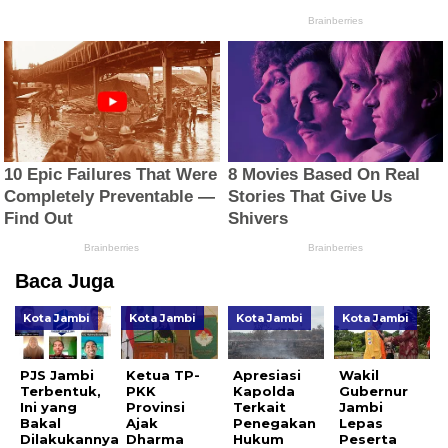
Baca Juga
Kota Jambi
Kota Jambi
Kota Jambi
Kota Jambi
PJS Jambi
Ketua TP-
Apresiasi
Wakil
Terbentuk,
PKK
Kapolda
Gubernur
Ini yang
Provinsi
Terkait
Jambi
Bakal
Ajak
Penegakan
Lepas
Dilakukannya
Dharma
Hukum
Peserta