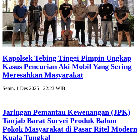
Kapolsek Tebing Tinggi Pimpin Ungkap
Kasus Pencurian Aki Mobil Yang Sering
Meresahkan Masyarakat
Senin, 1 Des 2025 - 22:23 WIB
Jaringan Pemantau Kewenangan (JPK)
Tanjab Barat Survei Produk Bahan
Pokok Masyarakat di Pasar Ritel Modern
Kuala Tungkal