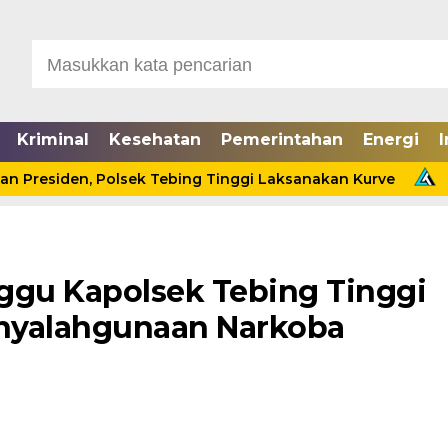
Kriminal
Kesehatan
Pemerintahan
Energi
I
siden, Polsek Tebing Tinggi Laksanakan Kurve
Cinta 
gu Kapolsek Tebing Tinggi
nyalahgunaan Narkoba