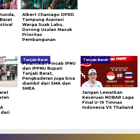
tunda,
Albert Chaniago DPRD
Barat
Tampung Aspirasi
stival
Warga Suak Labu,
Dorong Usulan Masuk
Prioritas
Pembangunan
Tanjab Barat
Tanjab Barat
Pelantikan Pincab IPNU
dan IPPNU Bupati
Tanjab Barat,
Pengkaderan juga bisa
diambil dari SMA dan
SMEA
arat
Jangan Lewatkan
aten
Keseruan NOBAR Laga
Final U-19 Timnas
LA
Indonesia VS Thailand
 dari