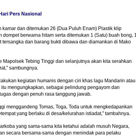
Hari Pers Nasional
 kamar dan ditemukan 26 (Dua Puluh Enam) Plastik klip
m dompet berwarna hitam serta ditemukan 1 (Satu) buah bong, 
ut tersangka dan barang bukti dibawa dan diamankan di Mako
e Mapolsek Tebing Tinggi dan selanjutnya akan kita serahkan
rat,” sambungnya.
akukan kegiatan humanis dengan ciri khas lagu Mandarin atau
a itu mengungkapkan, sebagai pelindung pengayom dan
tugas dengan penuh rasa tanggung jawab.
Tinggi menggandeng Tomas, Toga, Toda untuk mengkedapankan
etempat yang berlaku di desa/kelurahan istiadat,” tambahnya.
arkoba yang sama-sama kita ketahui adalah musuh Negara,
wan secara bersama-sama dengan menindak para pelaku