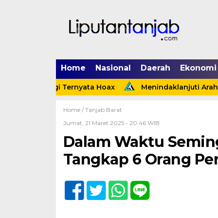
Home
Nasional
Daerah
Ekonomi
ing Tinggi Ternyata Hoax
Menindaklanjuti Arahan Pre
Home /
Tanjab Barat
Jumat, 21 Maret 2025 - 20:46 WIB
Dalam Waktu Seming
Tangkap 6 Orang Pe