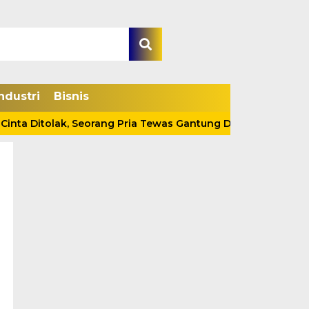
ndustri
Bisnis
Ditolak, Seorang Pria Tewas Gantung Diri Di Tanjab Barat