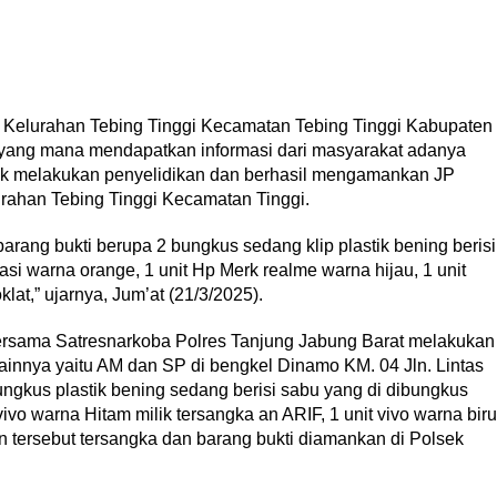
3 Kelurahan Tebing Tinggi Kecamatan Tebing Tinggi Kabupaten
u yang mana mendapatkan informasi dari masyarakat adanya
olsek melakukan penyelidikan dan berhasil mengamankan JP
rahan Tebing Tinggi Kecamatan Tinggi.
rang bukti berupa 2 bungkus sedang klip plastik bening berisi
stasi warna orange, 1 unit Hp Merk realme warna hijau, 1 unit
lat,” ujarnya, Jum’at (21/3/2025).
 bersama Satresnarkoba Polres Tanjung Jabung Barat melakukan
innya yaitu AM dan SP di bengkel Dinamo KM. 04 Jln. Lintas
ngkus plastik bening sedang berisi sabu yang di dibungkus
vivo warna Hitam milik tersangka an ARIF, 1 unit vivo warna biru
n tersebut tersangka dan barang bukti diamankan di Polsek