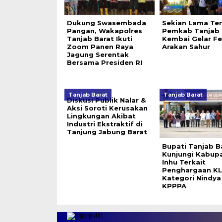
Dukung Swasembada
Sekian Lama Ter
Pangan, Wakapolres
Pemkab Tanjab 
Tanjab Barat Ikuti
Kembai Gelar Fe
Zoom Panen Raya
Arakan Sahur
Jagung Serentak
Bersama Presiden RI
Tanjab Barat
Tanjab Barat
Diskusi Publik Nalar &
Aksi Soroti Kerusakan
Lingkungan Akibat
Industri Ekstraktif di
Tanjung Jabung Barat
Bupati Tanjab B
Kunjungi Kabup
Inhu Terkait
Penghargaan K
Kategori Nindya
KPPPA