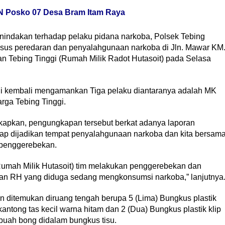
N Posko 07 Desa Bram Itam Raya
penindakan terhadap pelaku pidana narkoba, Polsek Tebing
sus peredaran dan penyalahgunaan narkoba di Jln. Mawar KM
n Tebing Tinggi (Rumah Milik Radot Hutasoit) pada Selasa
gi kembali mengamankan Tiga pelaku diantaranya adalah MK
rga Tebing Tinggi.
apkan, pengungkapan tersebut berkat adanya laporan
ap dijadikan tempat penyalahgunaan narkoba dan kita bersam
 penggerebekan.
(Rumah Milik Hutasoit) tim melakukan penggerebekan dan
I dan RH yang diduga sedang mengkonsumsi narkoba,” lanjutnya
 ditemukan diruang tengah berupa 5 (Lima) Bungkus plastik
antong tas kecil warna hitam dan 2 (Dua) Bungkus plastik klip
buah bong didalam bungkus tisu.