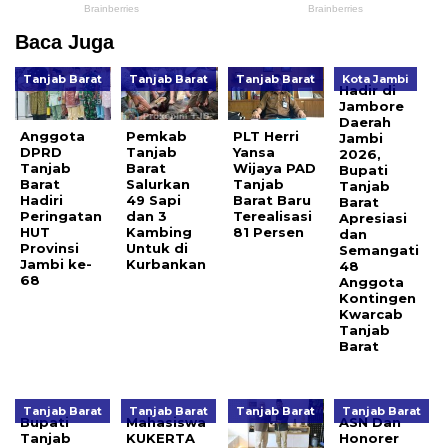
Baca Juga
Tanjab Barat
Tanjab Barat
Tanjab Barat
Kota Jambi
Hadir di
Jambore
Daerah
Anggota
Pemkab
PLT Herri
Jambi
DPRD
Tanjab
Yansa
2026,
Tanjab
Barat
Wijaya PAD
Bupati
Barat
Salurkan
Tanjab
Tanjab
Hadiri
49 Sapi
Barat Baru
Barat
Peringatan
dan 3
Terealisasi
Apresiasi
HUT
Kambing
81 Persen
dan
Provinsi
Untuk di
Semangati
Jambi ke-
Kurbankan
48
68
Anggota
Kontingen
Kwarcab
Tanjab
Barat
Tanjab Barat
Tanjab Barat
Tanjab Barat
Tanjab Barat
Bupati
Mahasiswa
ASN Dan
Tanjab
KUKERTA
Honorer