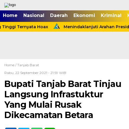
Home
Nasional
Daerah
Ekonomi
Kriminal
inggi Ternyata Hoax
Menindaklanjuti Arahan Preside
Home /
Tanjab Barat
Rabu, 22 September 2021 - 21:59 WIB
Bupati Tanjab Barat Tinjau
Langsung Infrastuktur
Yang Mulai Rusak
Dikecamatan Betara