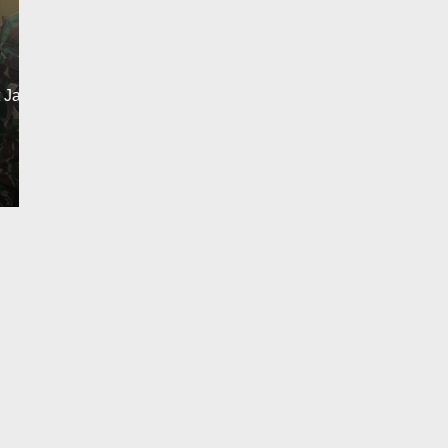
Yang Sering Meresah
Senin, 1 Des 2025 - 22:23 WIB
Liputantanjab.com — Pelaku Pencurian Aki Mobil Di
Desember 2025 Polsek Tebing…