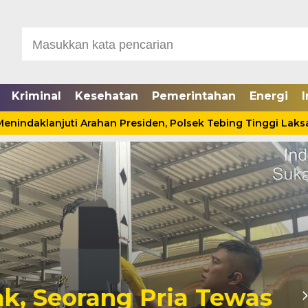
Kriminal
Kesehatan
Pemerintahan
Energi
I
ndaklanjuti Arahan Presiden, Polsek Tebing Tinggi Laksana
Seorang Pria Tewas