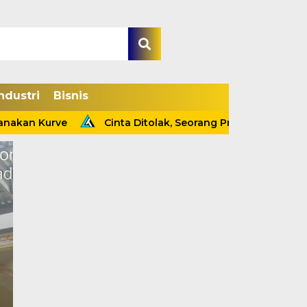
ndustri
Bisnis
kan Kurve
Cinta Ditolak, Seorang Pria Tewas Gantung D
Kapolsek Tebing Tin
Ungkap Kasus Pencur