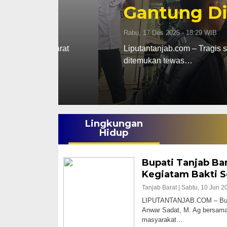
Gantung Diri Di
Rabu, 17 Des 2025 - 18:29 WIB
ab Barat
Liputantanjab.com – Tragis seorang Pri
ditemukan tewas…
Lingkungan
Hidup
Bupati Tanjab Ba
Kegiatam Bakti S
Tanjab Barat |
Sabtu, 10 Jun 2
LIPUTANTANJAB.COM – Bupat
Anwar Sadat, M. Ag bersama
masyarakat…