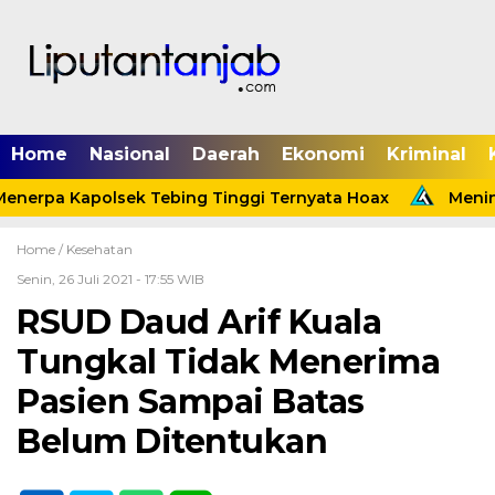
Home
Nasional
Daerah
Ekonomi
Kriminal
enerpa Kapolsek Tebing Tinggi Ternyata Hoax
Meninda
Home /
Kesehatan
Senin, 26 Juli 2021 - 17:55 WIB
RSUD Daud Arif Kuala
Tungkal Tidak Menerima
Pasien Sampai Batas
Belum Ditentukan