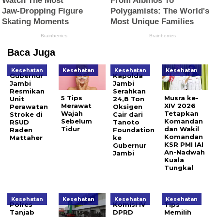
Baca Juga
Kesehatan
Kesehatan
Kesehatan
Kesehatan
Gubernur
Kapolda
Jambi
Jambi
Resmikan
Serahkan
5 Tips
Musra ke-
Unit
24,8 Ton
Merawat
XIV 2026
Perawatan
Oksigen
Wajah
Tetapkan
Stroke di
Cair dari
Sebelum
Komandan
RSUD
Tanoto
Tidur
dan Wakil
Raden
Foundation
Komandan
Mattaher
ke
KSR PMI IAI
Gubernur
An-Nadwah
Jambi
Kuala
Tungkal
Kesehatan
Kesehatan
Kesehatan
Kesehatan
Polres
Komisi IV
Tips
Tanjab
DPRD
Memilih