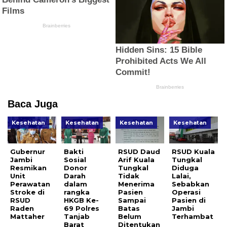
Baca Juga
Kesehatan
Kesehatan
Kesehatan
Kesehatan
Gubernur
Bakti
RSUD Daud
RSUD Kuala
Jambi
Sosial
Arif Kuala
Tungkal
Resmikan
Donor
Tungkal
Diduga
Unit
Darah
Tidak
Lalai,
Perawatan
dalam
Menerima
Sebabkan
Stroke di
rangka
Pasien
Operasi
RSUD
HKGB Ke-
Sampai
Pasien di
Raden
69 Polres
Batas
Jambi
Mattaher
Tanjab
Belum
Terhambat
Barat
Ditentukan