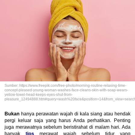
Sumber: https://www.freepik.com/free-photo/morning-routine-relaxing-time-
concept-pleased-young-woman-washes-face-cleans-skin-with-soap-wears-
yellow-towel-head-keeps-eyes-shut-from-
pleasure_12494888.htm#query=wash%20face&position=14&from_view=searc
Bukan
hanya perawatan wajah di kala siang atau hendak
pergi keluar saja yang harus Anda perhatikan. Penting
juga merawatnya sebelum beristirahat di malam hari. Ada
banyak
tips
merawat wajah sebelum tidur yang