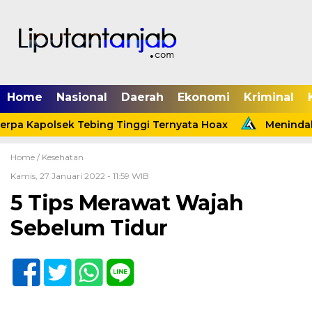
Home
Nasional
Daerah
Ekonomi
Kriminal
pa Kapolsek Tebing Tinggi Ternyata Hoax
Menindakla
Home /
Kesehatan
Kamis, 27 Januari 2022 - 11:59 WIB
5 Tips Merawat Wajah
Sebelum Tidur