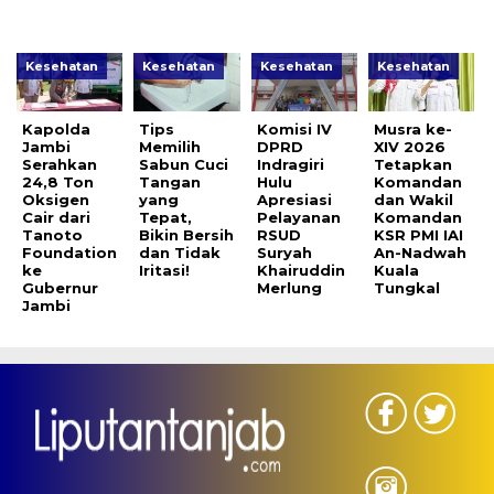
Kesehatan
Kesehatan
Kesehatan
Kesehatan
Kapolda
Tips
Komisi IV
Musra ke-
Jambi
Memilih
DPRD
XIV 2026
Serahkan
Sabun Cuci
Indragiri
Tetapkan
24,8 Ton
Tangan
Hulu
Komandan
Oksigen
yang
Apresiasi
dan Wakil
Cair dari
Tepat,
Pelayanan
Komandan
Tanoto
Bikin Bersih
RSUD
KSR PMI IAI
Foundation
dan Tidak
Suryah
An-Nadwah
ke
Iritasi!
Khairuddin
Kuala
Gubernur
Merlung
Tungkal
Jambi