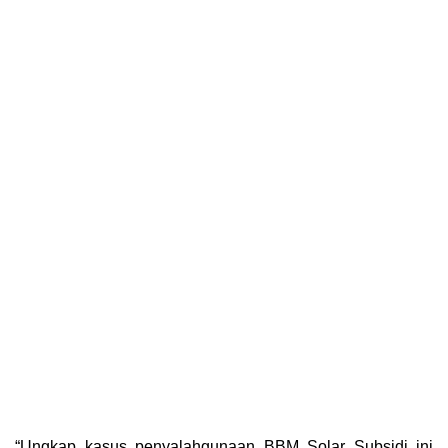
“Ungkap kasus penyalahgunaan BBM Solar Subsidi ini