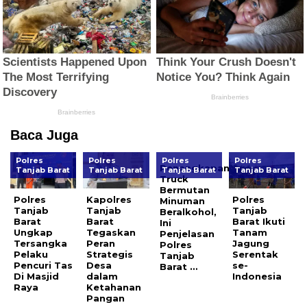
Baca Juga
Polres
Polres
Polres
Polres
Penangkapan
Tanjab Barat
Tanjab Barat
Tanjab Barat
Tanjab Barat
Truck
Bermutan
Polres
Kapolres
Polres
Minuman
Tanjab
Tanjab
Tanjab
Beralkohol,
Barat
Barat
Barat Ikuti
Ini
Ungkap
Tegaskan
Tanam
Penjelasan
Tersangka
Peran
Jagung
Polres
Pelaku
Strategis
Serentak
Tanjab
Pencuri Tas
Desa
se-
Barat …
Di Masjid
dalam
Indonesia
Raya
Ketahanan
Pangan