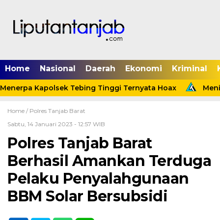
Home
Nasional
Daerah
Ekonomi
Kriminal
enerpa Kapolsek Tebing Tinggi Ternyata Hoax
Menind
Home /
Polres Tanjab Barat
Sabtu, 14 Januari 2023 - 12:57 WIB
Polres Tanjab Barat
Berhasil Amankan Terduga
Pelaku Penyalahgunaan
BBM Solar Bersubsidi