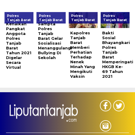
Polres
Polres
Polres
Polres
Upacara
Sat
Tanjab Barat
Tanjab Barat
Tanjab Barat
Tanjab Barat
Kenaikan
Sampta
Pangkat
Polres
Kapolres
Bakti
Anggota
Tanjab
Tanjab
Sosial
Polres
Barat Gelar
Barat
Bhayangkari
Tanjab
Sosialisasi
Memberi
Polres
Barat
Menanggulangi
Perhatian
Tanjab
Tahun 2021
Bullying Di
Terhadap
Barat
Digelar
Sekolah
Nenek
Memperingati
Secara
Minah Yang
HKGB Ke-
Virtual
Mengikuti
69 Tahun
Vaksin
2021