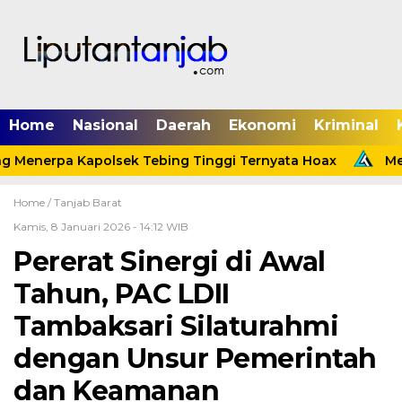
Home
Nasional
Daerah
Ekonomi
Kriminal
g Menerpa Kapolsek Tebing Tinggi Ternyata Hoax
Meni
Home /
Tanjab Barat
Kamis, 8 Januari 2026 - 14:12 WIB
Pererat Sinergi di Awal
Tahun, PAC LDII
Tambaksari Silaturahmi
dengan Unsur Pemerintah
dan Keamanan