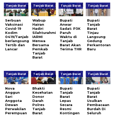
Tanjab Barat
Tanjab Barat
Tanjab Barat
Tanjab Barat
Serbuan
Wabup
Bupati
Bupati
Vaksinasi
Hairan
Anwar
Tanjab
Covid-19
Hadiri
Sadat: P3K
Barat
Kodim
Silahturahmi
Paruh
Tinjau
0419/Tanjab
IARMI
Waktu di
Langsung
berlangsung
Menwa
Tanjab
Gedung
Tertib dan
Bersama
Barat Akan
Perkantoran
Lancar
Pemkab
Terima THR
Baru
Tanjab
Barat
Tanjab Barat
Tanjab Barat
Tanjab Barat
Tanjab Barat
Nova
Bhakti
Bupati
Bupati
Anggun
Kesehatan
Tanjab
Tanjab
Sari
Donor
Barat
Barat
Anggota
Darah
Lepas
Usulkan
Dewan
Polres
Secara
Pembacaan
Perwakilan
Tanjab
Resmi
Burdah Di
Perempuan
Barat
Kontingen
Seluruh