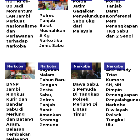
HUT RI ke-
Polda
Polres
80 Jadi
Jatim
Tanjab
Momentum
Gagalkan
Barat
Polres
LAN Jambi
Penyelundupan
Konferensi
Tanjab
Perkuat
Sabu 6kg
Pers
Barat
Nasionalisme
dari
Penangkapan
Musnahkan
dan
Malaysia
1 Kg Sabu
3 Kg
Perlawanan
dan 2 Senpi
Narkotika
terhadap
Jenis Sabu
Narkoba
Narkoba
Narkoba
Narkoba
Narkoba
Rayakan
AKP Windy
Malam
Trias
Tahun Baru
Kumoro,
BNNP
Bawa Sabu,
Dengan
SH, MH
Jambi
2 Pemuda
Pesta
Pimpin
Ringkus
Di Tangkap
Sabu,
Penangkapan
Kurir dan
Polsek
Polres
Penyalahguna
Bandar
Merlung Di
Tanjab
Narkoba
Sabu di
Lintas
Barat
Diwilayah
Merlung
Timur
Amankan
Polsek
dan Batang
Seorang
Tungkal
Asam,
Pemuda
Ulu
Belasan
Tembakan
Melayang