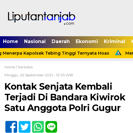
Home
Nasional
Daerah
Ekonomi
Kriminal
 Menerpa Kapolsek Tebing Tinggi Ternyata Hoax
Menin
Home /
Narkoba
Minggu, 26 September 2021 - 13:05 WIB
Kontak Senjata Kembali
Terjadi Di Bandara Kiwirok
Satu Anggota Polri Gugur