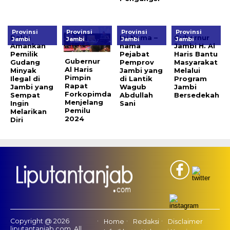
Provinsi
Provinsi
Provinsi
Provinsi
Polisi
Ini Nama –
Gubernur
Jambi
Jambi
Jambi
Jambi
Amankan
nama
Jambi H. Al
Pemilik
Pejabat
Haris Bantu
Gubernur
Gudang
Pemprov
Masyarakat
Al Haris
Minyak
Jambi yang
Melalui
Pimpin
Ilegal di
di Lantik
Program
Rapat
Jambi yang
Wagub
Jambi
Forkopimda
Sempat
Abdullah
Bersedekah
Menjelang
Ingin
Sani
Pemilu
Melarikan
2024
Diri
Copyright @ 2026
Home
Redaksi
Disclaimer
liputantanjab.com, All