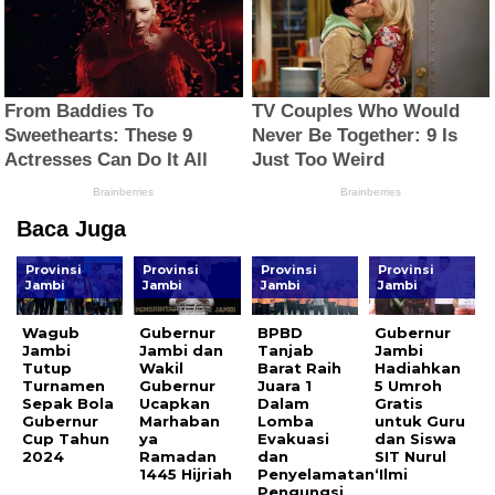
Baca Juga
Provinsi
Provinsi
Provinsi
Provinsi
Jambi
Jambi
Jambi
Jambi
Wagub
Gubernur
BPBD
Gubernur
Jambi
Jambi dan
Tanjab
Jambi
Tutup
Wakil
Barat Raih
Hadiahkan
Turnamen
Gubernur
Juara 1
5 Umroh
Sepak Bola
Ucapkan
Dalam
Gratis
Gubernur
Marhaban
Lomba
untuk Guru
Cup Tahun
ya
Evakuasi
dan Siswa
2024
Ramadan
dan
SIT Nurul
1445 Hijriah
Penyelamatan
‘Ilmi
Pengungsi