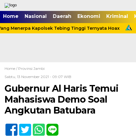
Home
Nasional
Daerah
Ekonomi
Kriminal
ang Menerpa Kapolsek Tebing Tinggi Ternyata Hoax
M
Home /
Provinsi Jambi
Sabtu, 13 November 2021 - 09:07 WIB
Gubernur Al Haris Temui
Mahasiswa Demo Soal
Angkutan Batubara