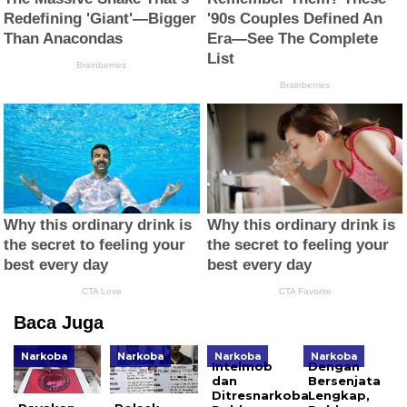
Baca Juga
Narkoba
Narkoba
Narkoba
Narkoba
Intelmob
Dengan
dan
Bersenjata
Ditresnarkoba
Lengkap,