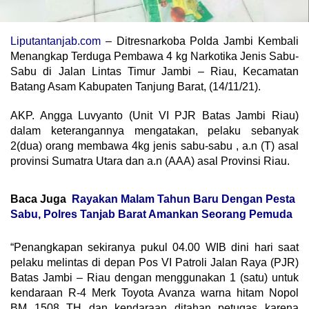
Liputantanjab.com
– Ditresnarkoba Polda Jambi Kembali
Menangkap Terduga Pembawa 4 kg Narkotika Jenis Sabu-
Sabu di Jalan Lintas Timur Jambi – Riau, Kecamatan
Batang Asam Kabupaten Tanjung Barat, (14/11/21).
AKP. Angga Luvyanto (Unit VI PJR Batas Jambi Riau)
dalam keterangannya mengatakan, pelaku sebanyak
2(dua) orang membawa 4kg jenis sabu-sabu , a.n (T) asal
provinsi Sumatra Utara dan a.n (AAA) asal Provinsi Riau.
Baca Juga
Rayakan Malam Tahun Baru Dengan Pesta
Sabu, Polres Tanjab Barat Amankan Seorang Pemuda
“Penangkapan sekiranya pukul 04.00 WIB dini hari saat
pelaku melintas di depan Pos VI Patroli Jalan Raya (PJR)
Batas Jambi – Riau dengan menggunakan 1 (satu) untuk
kendaraan R-4 Merk Toyota Avanza warna hitam Nopol
BM 1508 TH dan kendaraan ditahan petugas karena