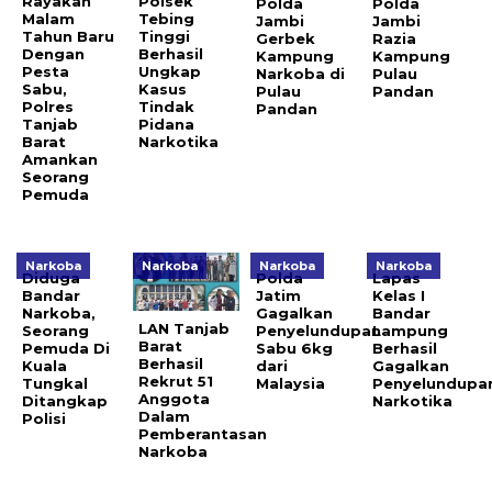
Rayakan
Polsek
Polda
Polda
Malam
Tebing
Jambi
Jambi
Tahun Baru
Tinggi
Gerbek
Razia
Dengan
Berhasil
Kampung
Kampung
Pesta
Ungkap
Narkoba di
Pulau
Sabu,
Kasus
Pulau
Pandan
Polres
Tindak
Pandan
Tanjab
Pidana
Barat
Narkotika
Amankan
Seorang
Pemuda
Narkoba
Narkoba
Narkoba
Narkoba
Diduga
Polda
Lapas
Bandar
Jatim
Kelas I
Narkoba,
Gagalkan
Bandar
LAN Tanjab
Seorang
Penyelundupan
Lampung
Barat
Pemuda Di
Sabu 6kg
Berhasil
Berhasil
Kuala
dari
Gagalkan
Rekrut 51
Tungkal
Malaysia
Penyelundupa
Anggota
Ditangkap
Narkotika
Dalam
Polisi
Pemberantasan
Narkoba