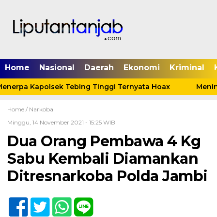
Home
Nasional
Daerah
Ekonomi
Kriminal
enerpa Kapolsek Tebing Tinggi Ternyata Hoax
Meninda
Home /
Narkoba
Minggu, 14 November 2021 - 15:25 WIB
Dua Orang Pembawa 4 Kg
Sabu Kembali Diamankan
Ditresnarkoba Polda Jambi