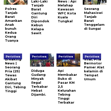
Laki-Laki
News : Api
Tanjab
Melahap
Polres
Seorang
Barat
Kawasan
Tanjab
Mahasiswi
Gantung
WFC Kota
Barat
Tanjab
Diri
Kuala
Amankan
Barat
Dipondok
Tungkal
Anak
Tenggelam
Kebun
bunuh
di Sungai
Kelapa
Kedua
Sawit
Orang
Tuanya
Peristiwa
Peristiwa
Peristiwa
Peristiwa
Breaking
Viral, Pria
News |
Bermotor
Seorang
Pamer Alat
Diduga
Api
Pria (25)
kelamin di
Gudang
Membakar
Tewas
Tempat
Minyak
Ruko di
Akibat
Umum
Ilegal
Pasar KM
Gantung
Terkabar
2,5
Diri, Tebing
Hebat
Kelurahan
Tinggi
Dijambi.
Tebing
Tinggi
Terbakar