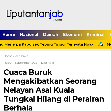
Home
Nasional
Daerah
Ekonomi
Kriminal
g Menerpa Kapolsek Tebing Tinggi Ternyata Hoax
Men
Home /
Peristiwa
Rabu, 1 September 2021 - 12:53 WIB
Cuaca Buruk
Mengakibatkan Seorang
Nelayan Asal Kuala
Tungkal Hilang di Perairan
Berhala