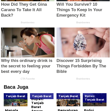
Baca Juga
Tanjab Barat
Tanjab Barat
Tanjab Barat
Polres
Bupati
Tanjab Barat
Tanjab
Barat
Mapala
Penyaluran
Polisi
Anwar