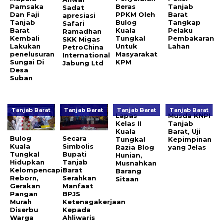
Pamsaka
Beras
Tanjab
Sadat
Dan Faji
PPKM Oleh
Barat
apresiasi
Tanjab
Bulog
Tangkap
Safari
Barat
Kuala
Pelaku
Ramadhan
Kembali
Tungkal
Pembakaran
SKK Migas
Lakukan
Untuk
Lahan
PetroChina
penelusuran
Masyarakat
International
Sungai Di
KPM
Jabung Ltd
Desa
Suban
Tanjab Barat
Tanjab Barat
Tanjab Barat
Tanjab Barat
Lapas
Musda KNPI
Kelas II
Tanjab
Kuala
Barat, Uji
Bulog
Secara
Tungkal
Kepimpinan
Kuala
Simbolis
Razia Blog
yang Jelas
Tungkal
Bupati
Hunian,
Hidupkan
Tanjab
Musnahkan
Kelompencapir
Barat
Barang
Reborn,
Serahkan
Sitaan
Gerakan
Manfaat
Pangan
BPJS
Murah
Ketenagakerjaan
Diserbu
Kepada
Warga
Ahliwaris