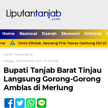
Home
Nasional
Daerah
Ekonomi
Kriminal
e
Cinta Ditolak, Seorang Pria Tewas Gantung Diri Di T
Home /
Tanjab Barat
Minggu, 14 November 2021 - 19:49 WIB
Bupati Tanjab Barat Tinjau
Langsung Gorong-Gorong
Amblas di Merlung