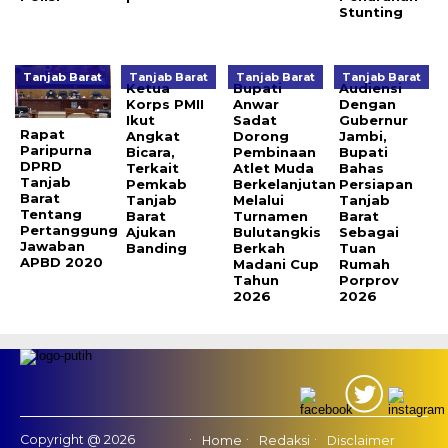
Stunting
Tanjab Barat
Tanjab Barat
Tanjab Barat
Tanjab Barat
Ketua
Bupati
Audiensi
Korps PMII
Anwar
Dengan
Ikut
Sadat
Gubernur
Rapat
Angkat
Dorong
Jambi,
Paripurna
Bicara,
Pembinaan
Bupati
DPRD
Terkait
Atlet Muda
Bahas
Tanjab
Pemkab
Berkelanjutan
Persiapan
Barat
Tanjab
Melalui
Tanjab
Tentang
Barat
Turnamen
Barat
Pertanggung
Ajukan
Bulutangkis
Sebagai
Jawaban
Banding
Berkah
Tuan
APBD 2020
Madani Cup
Rumah
Tahun
Porprov
2026
2026
Copyright @ 2026
Home
Redaksi
Disclaimer