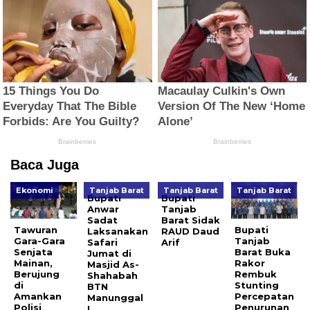
Baca Juga
Ekonomi
Tanjab Barat
Tanjab Barat
Tanjab Barat
Bupati
Bupati
Anwar
Tanjab
Sadat
Barat Sidak
Tawuran
Bupati
Laksanakan
RAUD Daud
Gara-Gara
Tanjab
Safari
Arif
Senjata
Barat Buka
Jumat di
Mainan,
Rakor
Masjid As-
Berujung
Rembuk
Shahabah
di
Stunting
BTN
Amankan
Percepatan
Manunggal
Polisi
Penurunan
I