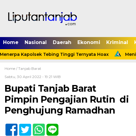
Home
Nasional
Daerah
Ekonomi
Kriminal
Menerpa Kapolsek Tebing Tinggi Ternyata Hoax
Menind
Home /
Tanjab Barat
Sabtu, 30 April 2022 - 19:21 WIB
Bupati Tanjab Barat
Pimpin Pengajian Rutin di
Penghujung Ramadhan