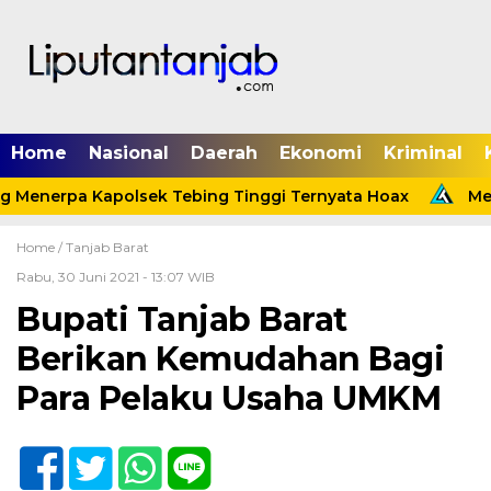
Home
Nasional
Daerah
Ekonomi
Kriminal
 Menerpa Kapolsek Tebing Tinggi Ternyata Hoax
Meni
Home /
Tanjab Barat
Rabu, 30 Juni 2021 - 13:07 WIB
Bupati Tanjab Barat
Berikan Kemudahan Bagi
Para Pelaku Usaha UMKM