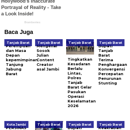
Baca Juga
Tanjab Barat
Tanjab Barat
Tanjab Barat
Tanjab Barat
Perempuan
Mengenal
Bupati
dan Masa
Sosok
Tanjab
Depan
Julian
Barat
Tingkatkan
kepemimpinan
Content
Terima
Kesadaran
Tanjung
Creator
Penghargaan
Berlalu
Jabung
asal Jambi
Konvergensi
Lintas,
Barat
Percepatan
Polres
Penurunan
Tanjab
Stunting
Barat Gelar
Pasukan
Operasi
Keselamatan
2026
Kota Jambi
Tanjab Barat
Tanjab Barat
Tanjab Barat
PERSINAS
Bupati
Keakraban