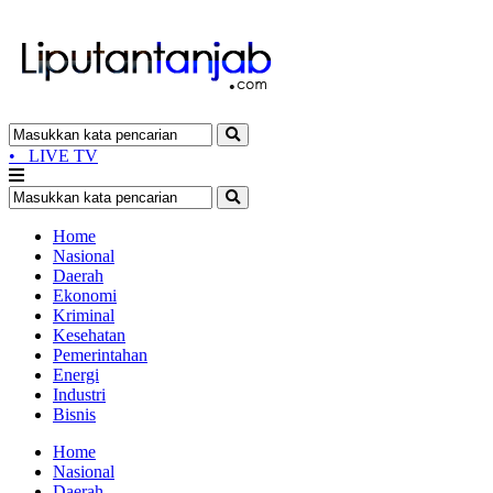
•
LIVE TV
Home
Nasional
Daerah
Ekonomi
Kriminal
Kesehatan
Pemerintahan
Energi
Industri
Bisnis
Home
Nasional
Daerah