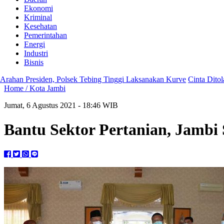
Ekonomi
Kriminal
Kesehatan
Pemerintahan
Energi
Industri
Bisnis
den, Polsek Tebing Tinggi Laksanakan Kurve
Cinta Ditolak, Seorang 
Home /
Kota Jambi
Jumat, 6 Agustus 2021 - 18:46 WIB
Bantu Sektor Pertanian, Jamb