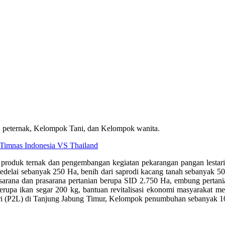
, peternak, Kelompok Tani, dan Kelompok wanita.
imnas Indonesia VS Thailand
 produk ternak dan pengembangan kegiatan pekarangan pangan lestari
edelai sebanyak 250 Ha, benih dari saprodi kacang tanah sebanyak 5
sarana dan prasarana pertanian berupa SID 2.750 Ha, embung pertanian
rupa ikan segar 200 kg, bantuan revitalisasi ekonomi masyarakat m
stari (P2L) di Tanjung Jabung Timur, Kelompok penumbuhan sebanyak