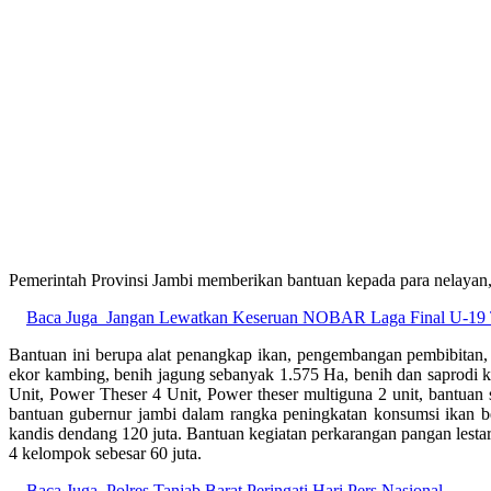
Pemerintah Provinsi Jambi memberikan bantuan kepada para nelayan
Baca Juga
Jangan Lewatkan Keseruan NOBAR Laga Final U-19 T
Bantuan ini berupa alat penangkap ikan, pengembangan pembibitan,
ekor kambing, benih jagung sebanyak 1.575 Ha, benih dan saprodi k
Unit, Power Theser 4 Unit, Power theser multiguna 2 unit, bantuan 
bantuan gubernur jambi dalam rangka peningkatan konsumsi ikan be
kandis dendang 120 juta. Bantuan kegiatan perkarangan pangan le
4 kelompok sebesar 60 juta.
Baca Juga
Polres Tanjab Barat Peringati Hari Pers Nasional