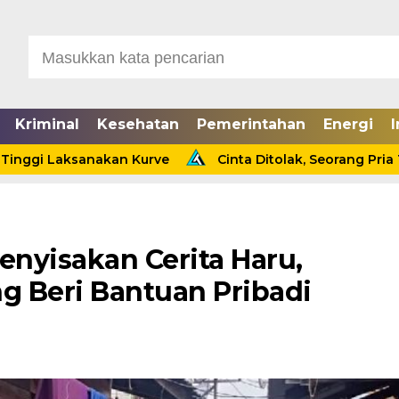
Kriminal
Kesehatan
Pemerintahan
Energi
I
Laksanakan Kurve
Cinta Ditolak, Seorang Pria Tewas Ga
nyisakan Cerita Haru,
 Beri Bantuan Pribadi