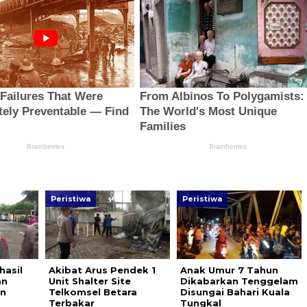
Peristiwa
Peristiwa
hasil
Akibat Arus Pendek 1
Anak Umur 7 Tahun
an
Unit Shalter Site
Dikabarkan Tenggelam
n
Telkomsel Betara
Disungai Bahari Kuala
Terbakar
Tungkal