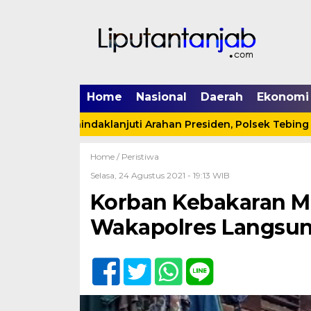
Home
Nasional
Daerah
Ekonomi
Menindaklanjuti Arahan Presiden, Polsek Tebing Tinggi 
Home /
Peristiwa
Selasa, 24 Agustus 2021 - 19:13 WIB
Korban Kebakaran Me
Wakapolres Langsung