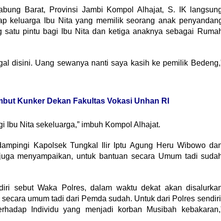
abung Barat, Provinsi Jambi Kompol Alhajat, S. IK langsun
ap keluarga Ibu Nita yang memilik seorang anak penyandan
g satu pintu bagi Ibu Nita dan ketiga anaknya sebagai Ruma
al disini. Uang sewanya nanti saya kasih ke pemilik Bedeng,
but Kunker Dekan Fakultas Vokasi Unhan RI
 Ibu Nita sekeluarga,” imbuh Kompol Alhajat.
dampingi Kapolsek Tungkal Ilir Iptu Agung Heru Wibowo da
 juga menyampaikan, untuk bantuan secara Umum tadi suda
diri sebut Waka Polres, dalam waktu dekat akan disalurka
secara umum tadi dari Pemda sudah. Untuk dari Polres sendiri
erhadap Individu yang menjadi korban Musibah kebakaran,