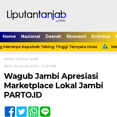
Home
Nasional
Daerah
Ekonomi
Kriminal
 Menerpa Kapolsek Tebing Tinggi Ternyata Hoax
Menin
Home /
Provinsi Jambi
Senin, 29 Januari 2024 - 17:22 WIB
Wagub Jambi Apresiasi
Marketplace Lokal Jambi
PARTO.ID