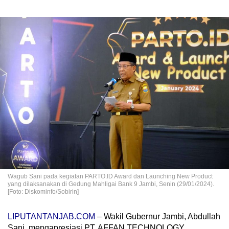
Wagub Sani pada kegiatan PARTO.ID Award dan Launching New Product
yang dilaksanakan di Gedung Mahligai Bank 9 Jambi, Senin (29/01/2024).
[Foto: Diskominfo/Sobirin]
LIPUTANTANJAB.COM
– Wakil Gubernur Jambi, Abdullah
Sani, mengapresiasi PT. AFFAN TECHNOLOGY