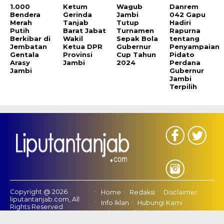
1.000
Ketum
Wagub
Danrem
Bendera
Gerinda
Jambi
042 Gapu
Merah
Tanjab
Tutup
Hadiri
Putih
Barat Jabat
Turnamen
Rapurna
Berkibar di
Wakil
Sepak Bola
tentang
Jembatan
Ketua DPR
Gubernur
Penyampaian
Gentala
Provinsi
Cup Tahun
Pidato
Arasy
Jambi
2024
Perdana
Jambi
Gubernur
Jambi
Terpilih
Copyright @ 2026
Home
Redaksi
Disclaimer
liputantanjab.com, All
Info Iklan
Hubungi Kami
Rights Reserved
Privacy Policy
Tentang Kami