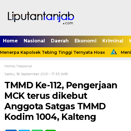
Home
Nasional
Daerah
Ekonomi
Kriminal
Menerpa Kapolsek Tebing Tinggi Ternyata Hoax
Menind
Home /
Nasional
Sabtu, 18 September 2021 - 17:33 WIB
TMMD Ke-112, Pengerjaan
MCK terus dikebut
Anggota Satgas TMMD
Kodim 1004, Kalteng