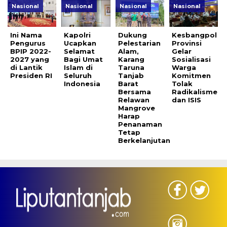
Nasional
Nasional
Nasional
Nasional
Ini Nama
Kapolri
Dukung
Kesbangpol
Pengurus
Ucapkan
Pelestarian
Provinsi
BPIP 2022-
Selamat
Alam,
Gelar
2027 yang
Bagi Umat
Karang
Sosialisasi
di Lantik
Islam di
Taruna
Warga
Presiden RI
Seluruh
Tanjab
Komitmen
Indonesia
Barat
Tolak
Bersama
Radikalisme
Relawan
dan ISIS
Mangrove
Harap
Penanaman
Tetap
Berkelanjutan