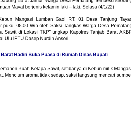
 Jabung Barat Jambi, Warga Desa Pematang Tembesu seoran
an Mayat berjenis kelamin laki – laki, Selasa (4/1/22)
i Kebun Mangasi Lumban Gaol RT. 01 Desa Tanjung Taya
ar pukul 08.00 Wib oleh Saksi Tangkas Warga Desa Pematan
Sawit di Lokasi TKP” ungkap Kapolres Tanjab Barat AKB
al Ulu IPTU Dasep Nurdin Ansori.
Barat Hadiri Buka Puasa di Rumah Dinas Bupati
memanen Buah Kelapa Sawit, setibanya di Kebun milik Mangas
. Mencium aroma tidak sedap, saksi langsung mencari sumbe