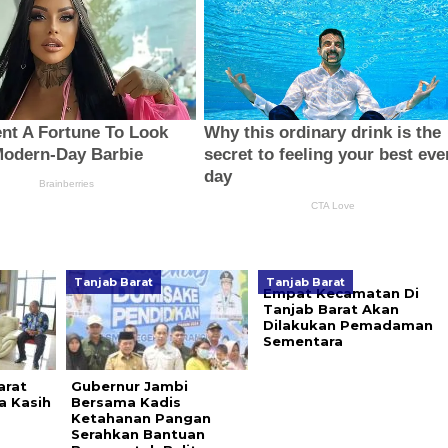
Tanjab Barat
Tanjab Barat
Empat Kecamatan Di
Tanjab Barat Akan
Dilakukan Pemadaman
Sementara
arat
Gubernur Jambi
a Kasih
Bersama Kadis
Ketahanan Pangan
Serahkan Bantuan