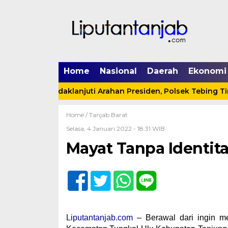
Home
Nasional
Daerah
Ekonomi
Menindaklanjuti Arahan Presiden, Polsek Tebing Tinggi
Home /
Tanjab Barat
Selasa, 4 Januari 2022 - 18:31 WIB
Mayat Tanpa Identit
Liputantanjab.com
– Berawal dari ingin m