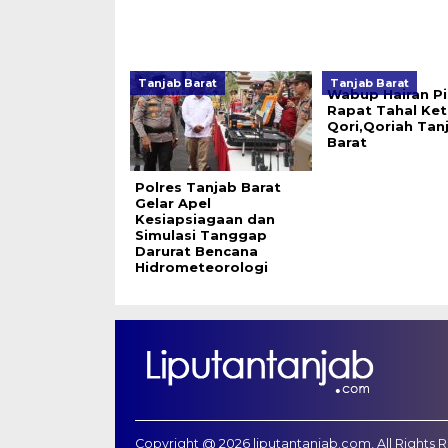
Tanjab Barat
Tanjab Barat
Wabup Hairan P
Rapat Tahal Ket
Qori,Qoriah Tan
Barat
Polres Tanjab Barat
Gelar Apel
Kesiapsiagaan dan
Simulasi Tanggap
Darurat Bencana
Hidrometeorologi
Copyright @ 2026 liputantanjab.com, All Rights 