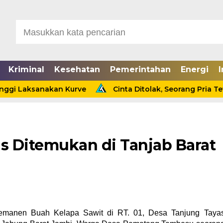
Kriminal
Kesehatan
Pemerintahan
Energi
I
 Laksanakan Kurve
Cinta Ditolak, Seorang Pria Tewas G
as Ditemukan di Tanjab Barat
emanen Buah Kelapa Sawit di RT. 01, Desa Tanjung Taya