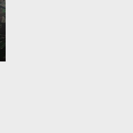
Yang Sering Meresah
Senin, 1 Des 2025 - 22:23 WIB
Liputantanjab.com — Pelaku Pencurian Aki Mobil Di
Desember 2025 Polsek Tebing…