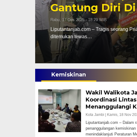
Gantung Diri Di
Rabu, 17 Des 2025 - 18:29 WIB
ab Barat
Liputantanjab.com – Tragis seorang Pri
ditemukan tewas…
Kemiskinan
Wakil Walikota J
Koordinasi Lintas
Menanggulangi K
Kota Jambi |
Kamis, 18 Nov 20
Liputantanjab.com – Dalam 
penanggulangan kemiskinan 
menindaklanjuti Peraturan M