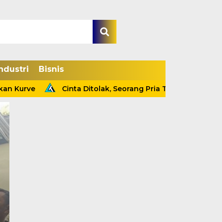
ndustri
Bisnis
 Kurve
Cinta Ditolak, Seorang Pria Tewas Gantung Diri
Kapolsek Tebing Tin
Ungkap Kasus Pencur