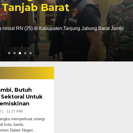
 Tanjab Barat
a inisial RN (25) di Kabupaten Tanjung Jabung Barat Jambi
ambi, Butuh
 Sektoral Untuk
emiskinan
21 - 11:37 WIB
rangka memperkuat sinergi
di kota Jambi,
enteri Dalam Negeri…