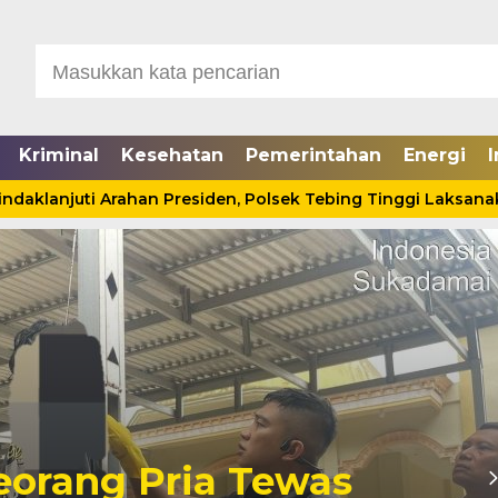
Kriminal
Kesehatan
Pemerintahan
Energi
I
lanjuti Arahan Presiden, Polsek Tebing Tinggi Laksanakan
Seorang Pria Tewas