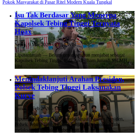
Pokok Masyarakat di Pasar Ritel Modern Kuala Tungkal
Isu Tak Berdasar Yang Menerpa
Kapolsek Tebing Tinggi Ternyata
Hoax
Senin, 9 Mar 2026 - 17:54 WIB
Liputantanjab — Belum genap setahun menjabat sebagai
Kapolsek Tebing Tinggi, Ipda Andi Ilham Junaidi SH.MH
kini…
Menindaklanjuti Arahan Presiden,
Polsek Tebing Tinggi Laksanakan
Kurve
Jumat, 6 Feb 2026 - 14:33 WIB
Liputantanjab.com — Menindaklanjuti Arahan Presiden,
Polsek Tebing Tinggi Polres Tanjab Barat Polda Jambi
melaksanakan Bhakti Kebersihan…