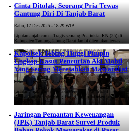
Cinta Ditolak, Seorang Pria Tewas
Gantung Diri Di Tanjab Barat
Rabu, 17 Des 2025 - 18:29 WIB
Liputantanjab.com – Tragis seorang Pria inisial RN (25) di
Kabupaten Tanjung Jabung Barat Jambi ditemukan tewas…
Kapolsek Tebing Tinggi Pimpin
Ungkap Kasus Pencurian Aki Mobil
Yang Sering Meresahkan Masyarakat
Senin, 1 Des 2025 - 22:23 WIB
Liputantanjab.com — Pelaku Pencurian Aki Mobil
Diamankan Polsek Tebing Tinggi, Senin 1 Desember 2025
Polsek Tebing…
Jaringan Pemantau Kewenangan
(JPK) Tanjab Barat Survei Produk
Bahan Pokok Masyarakat di Pasar