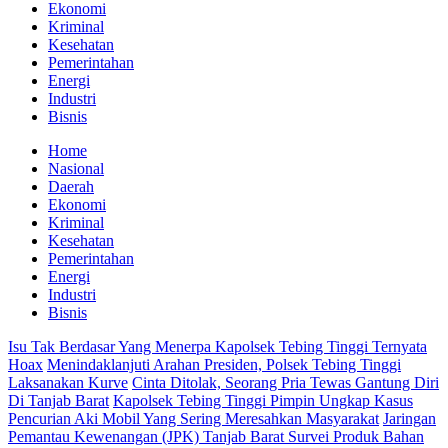
Ekonomi
Kriminal
Kesehatan
Pemerintahan
Energi
Industri
Bisnis
Home
Nasional
Daerah
Ekonomi
Kriminal
Kesehatan
Pemerintahan
Energi
Industri
Bisnis
Isu Tak Berdasar Yang Menerpa Kapolsek Tebing Tinggi Ternyata
Hoax
Menindaklanjuti Arahan Presiden, Polsek Tebing Tinggi
Laksanakan Kurve
Cinta Ditolak, Seorang Pria Tewas Gantung Diri
Di Tanjab Barat
Kapolsek Tebing Tinggi Pimpin Ungkap Kasus
Pencurian Aki Mobil Yang Sering Meresahkan Masyarakat
Jaringan
Pemantau Kewenangan (JPK) Tanjab Barat Survei Produk Bahan