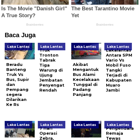
Baca Juga
Laka Lantas
Laka Lantas
Laka Lantas
Laka Lantas
Truk
Lakalantas
Tronton
Antara SPM
Tabrak
Vario Vs
Beradu
Akibat
Tiga
Mobil Fuso
Banteng
Mengantuk
Warung di
Tangki
Truk Vs
Bus Alami
Ujung
Terjadi di
Bus, Supir
Kecelakaan
Jembatan
Kabupaten
dan
Tunggal di
Penyengat
Muaro
Pempang
Padang
Rendah
Jambi
segera
Panjang
Dilarikan
Ke Rs
Laka Lantas
Laka Lantas
Laka Lantas
Laka Lantas
7 Hari
Pengendara
Operasi
Remaja
Zebra,
Tewas