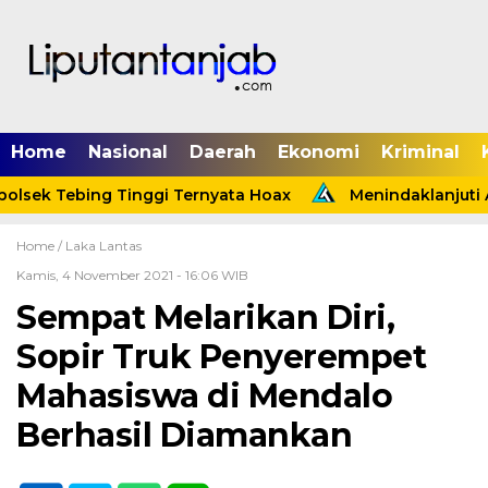
Home
Nasional
Daerah
Ekonomi
Kriminal
lsek Tebing Tinggi Ternyata Hoax
Menindaklanjuti A
Home /
Laka Lantas
Kamis, 4 November 2021 - 16:06 WIB
Sempat Melarikan Diri,
Sopir Truk Penyerempet
Mahasiswa di Mendalo
Berhasil Diamankan