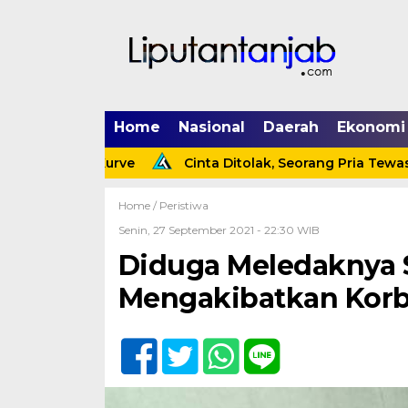
Home
Nasional
Daerah
Ekonomi
kan Kurve
Cinta Ditolak, Seorang Pria Tewas Gantung D
Home /
Peristiwa
Senin, 27 September 2021 - 22:30 WIB
Diduga Meledaknya 
Mengakibatkan Korb