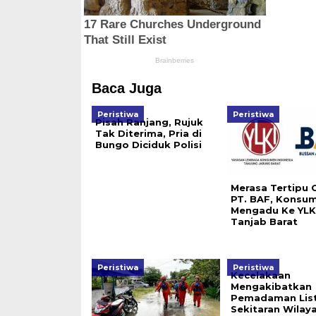
Baca Juga
Peristiwa
Peristiwa
Pisah Ranjang, Rujuk
Tak Diterima, Pria di
Bungo Diciduk Polisi
Merasa Tertipu 
PT. BAF, Konsu
Mengadu Ke YLK
Tanjab Barat
Peristiwa
Peristiwa
Kecelakaan
Mengakibatkan
Pemadaman Listr
Sekitaran Wilay