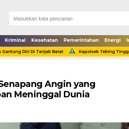
Kriminal
Kesehatan
Pemerintahan
Energi
I
iri Di Tanjab Barat
Kapolsek Tebing Tinggi Pimpin U
Senapang Angin yang
an Meninggal Dunia