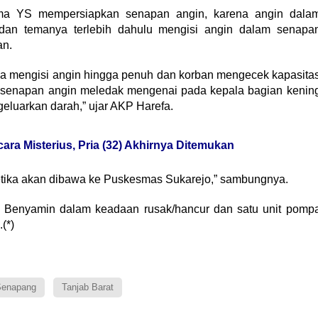
ma YS mempersiapkan senapan angin, karena angin dala
dan temanya terlebih dahulu mengisi angin dalam senapa
an.
 mengisi angin hingga penuh dan korban mengecek kapasita
ng senapan angin meledak mengenai pada kepala bagian kenin
eluarkan darah,” ujar AKP Harefa.
ra Misterius, Pria (32) Akhirnya Ditemukan
etika akan dibawa ke Puskesmas Sukarejo,” sambungnya.
k Benyamin dalam keadaan rusak/hancur dan satu unit pomp
(*)
enapang
Tanjab Barat