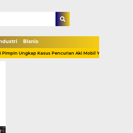
ndustri
Bisnis
ngkap Kasus Pencurian Aki Mobil Yang Sering Meresahkan 