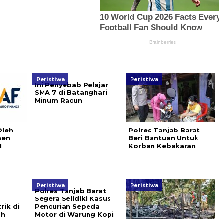
Peristiwa
Peristiwa
Ini Penyebab Pelajar
SMA 7 di Batanghari
Minum Racun
Oleh
Polres Tanjab Barat
men
Beri Bantuan Untuk
I
Korban Kebakaran
Peristiwa
Peristiwa
Polres Tanjab Barat
Segera Selidiki Kasus
ik di
Pencurian Sepeda
ah
Motor di Warung Kopi