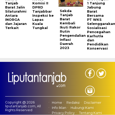
Tanjab
Komisi II
1 Tanjung
Barat Jalin
DPRD
Jabung
Sekda
Silaturahmi
Tanjabbar
Barat
Tanjab
Antara
Inspeksi ke
Bersama
Barat
INORGA
Lapas
PT WKS
Kembali
dan Jajaran
Kuala
Selenggaraka
Ikuti Rakor
Terkait
Tungkal
Sosialisasi
Rutin
Pencegahan
Pengendalian
Karhutla
Inflasi
dan
Daerah
Pendidikan
2023
Konservasi
Copyright @ 2026
Home
Redaksi
Disclaimer
liputantanjab.com, All
Info Iklan
Hubungi Kami
Rights Reserved
Privacy Policy
Tentang Kami