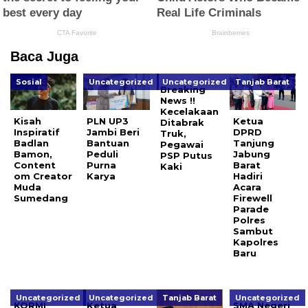
Baca Juga
Sosial
Uncategorized
Uncategorized
Tanjab Barat
Breaking
News !!
Kecelakaan
Kisah
PLN UP3
Ketua
Ditabrak
Inspiratif
Jambi Beri
DPRD
Truk,
Badlan
Bantuan
Tanjung
Pegawai
Bamon,
Peduli
Jabung
PSP Putus
Content
Purna
Barat
Kaki
om Creator
Karya
Hadiri
Muda
Acara
Sumedang
Firewell
Parade
Polres
Sambut
Kapolres
Baru
Uncategorized
Uncategorized
Tanjab Barat
Uncategorized
KORMI
Ketua
SMA Negeri