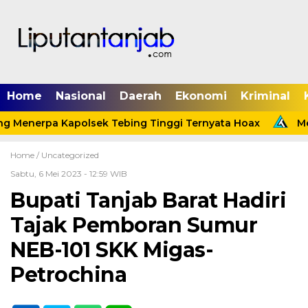
Home
Nasional
Daerah
Ekonomi
Kriminal
g Menerpa Kapolsek Tebing Tinggi Ternyata Hoax
Men
Home /
Uncategorized
Sabtu, 6 Mei 2023 - 12:59 WIB
Bupati Tanjab Barat Hadiri
Tajak Pemboran Sumur
NEB-101 SKK Migas-
Petrochina