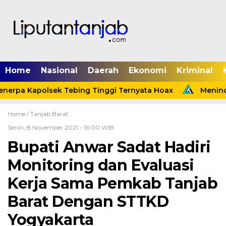
Home
Nasional
Daerah
Ekonomi
Kriminal
erpa Kapolsek Tebing Tinggi Ternyata Hoax
Menindak
Home /
Tanjab Barat
Senin, 8 November 2021 - 16:00 WIB
Bupati Anwar Sadat Hadiri
Monitoring dan Evaluasi
Kerja Sama Pemkab Tanjab
Barat Dengan STTKD
Yogyakarta