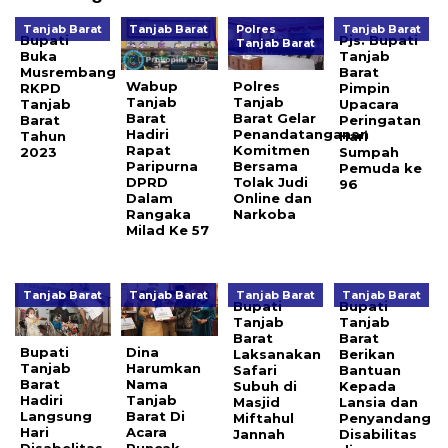
Tanjab Barat
Tanjab Barat
Polres
Tanjab Barat
Bupati
Pjs. Bupati
Tanjab Barat
Buka
Tanjab
Musrembang
Barat
Wabup
Polres
RKPD
Pimpin
Tanjab
Tanjab
Tanjab
Upacara
Barat
Barat Gelar
Barat
Peringatan
Hadiri
Penandatanganan
Tahun
Hari
Rapat
Komitmen
2023
Sumpah
Paripurna
Bersama
Pemuda ke
DPRD
Tolak Judi
96
Dalam
Online dan
Rangaka
Narkoba
Milad Ke 57
Tanjab Barat
Tanjab Barat
Tanjab Barat
Tanjab Barat
Bupati
Bupati
Tanjab
Tanjab
Barat
Barat
Bupati
Dina
Laksanakan
Berikan
Tanjab
Harumkan
Safari
Bantuan
Barat
Nama
Subuh di
Kepada
Hadiri
Tanjab
Masjid
Lansia dan
Langsung
Barat Di
Miftahul
Penyandang
Hari
Acara
Jannah
Disabilitas
Disabelitas
Puncak