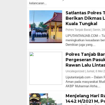
kelancaran…
Satlantas Polres 
Berikan Dikmas L
Kuala Tungkal
Polres Tanjab Barat |
Senin, 28
LIPUTANTANJAB.COM – Tiad
meningkatkan kesadaran berlal
Demikian juga yang…
Polres Tanjab Bar
Pergeseran Pasu
Rawan Lalu Linta
Uncategorized |
Jumat, 6 Mei 
Liputantanjab.com – Dalam
Aman pada masyarakat Mudik
AKBP Muharman Atrha…
Menjelang Hari R
1442 H/2021 M, P