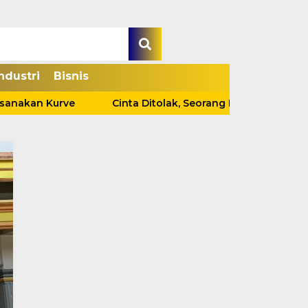
ndustri
Bisnis
akan Kurve
Cinta Ditolak, Seorang Pria Tewas Gantung 
Kapolsek Tebing Tin
Ungkap Kasus Pencur