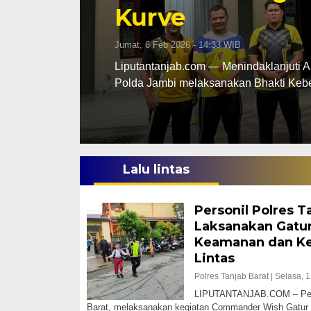
Gantung Diri Di
Rabu, 17 Des 2025 - 18:29 WIB
ab Barat
Liputantanjab.com – Tragis seorang Pri
ditemukan tewas…
Lalu lintas
Personil Polres T
Laksanakan Gatur
Keamanan dan Ke
Lintas
Polres Tanjab Barat |
Selasa, 1
LIPUTANTANJAB.COM – Perso
Barat, melaksanakan kegiatan Commander Wish Gatur 