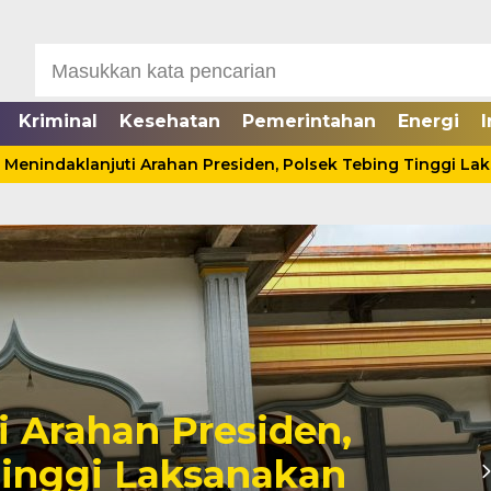
Kriminal
Kesehatan
Pemerintahan
Energi
I
ndaklanjuti Arahan Presiden, Polsek Tebing Tinggi Laksan
Seorang Pria Tewas