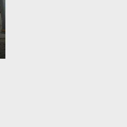
Yang Sering Meresah
Senin, 1 Des 2025 - 22:23 WIB
Liputantanjab.com — Pelaku Pencurian Aki Mobil Di
Desember 2025 Polsek Tebing…