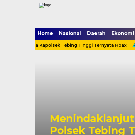
Home
Nasional
Daerah
Ekonomi
Yang Menerpa Kapolsek Tebing Tinggi Ternyata Hoax
n Presiden,
 Laksanakan
Ci