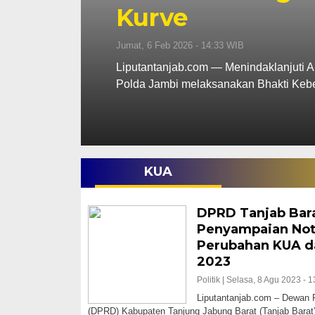
Ga
Rabu, 1
Polsek Tebing Tinggi Polres Tanjab Barat
Liputa
ditem
KUA
DPRD Tanjab Bara
Penyampaian Not
Perubahan KUA d
2023
Politik |
Selasa, 8 Agu 2023 - 1
Liputantanjab.com – Dewan 
(DPRD) Kabupaten Tanjung Jabung Barat (Tanjab Barat