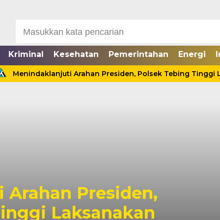
Kriminal
Kesehatan
Pemerintahan
Energi
I
Menindaklanjuti Arahan Presiden, Polsek Tebing Tinggi Lak
nta Ditolak, Seorang Pria