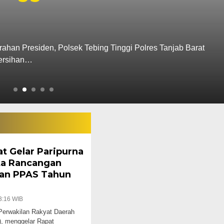
ntung Diri Di Tanjab Bar
7 Des 2025 - 18:29 WIB
ntanjab.com – Tragis seorang Pria inisial RN (25) di Kabupate
ukan tewas…
t Gelar Paripurna
a Rancangan
an PPAS Tahun
3:16 WIB
Perwakilan Rakyat Daerah
), menggelar Rapat