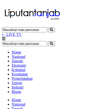
•
LIVE TV
Home
Nasional
Daerah
Ekonomi
Kriminal
Kesehatan
Pemerintahan
Energi
Industri
Bisnis
Home
Nasional
Daerah