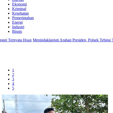
Ekonomi
Kriminal
Kesehatan
Pemerintahan
Energi
Industri
Bisnis
ata Hoax
Menindaklanjuti Arahan Presiden, Polsek Tebing Tinggi Lak
1
2
3
4
5