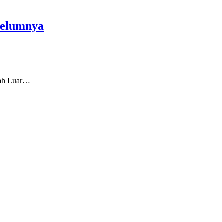
belumnya
rah Luar…