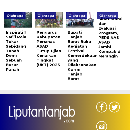
Olahraga
Olahraga
Olahraga
Olahraga
Silaturahmi
dan
Evaluasi
Inspiratif!
Pengurus
Bupati
Program,
Safi’i Rela
Kabupaten
Tanjab
PERSINAS
Tukar
Persinas
Barat Buka
ASAD
Sebidang
ASAD
Kegiatan
Jambi
Tanah
Tutup Ujian
Festival
Kompak di
Demi
Kenaikan
Kemerdekaan
Merangin
Sebuah
Tingkat
yang
Busur
(UKT) 2023
Dilaksanakan
Panah
Kormi
Tanjab
Barat