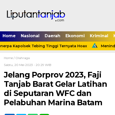
Home
Nasional
Daerah
Ekonomi
Kriminal
erpa Kapolsek Tebing Tinggi Ternyata Hoax
Menindak
Home /
Olahraga
Sabtu, 20 Mei 2023 - 20:29 WIB
Jelang Porprov 2023, Faji
Tanjab Barat Gelar Latihan
di Seputaran WFC dan
Pelabuhan Marina Batam