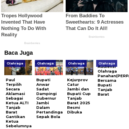
Baca Juga
Olahraga
Olahraga
Olahraga
Olahraga
Audiensi
Olahraga
Panahan(PERP
Paul
Bupati
Kejurprov
Bersama
Terpilih
Anwar
Catur
Bupati
Secara
Sadat
Jambi dan
Tanjab
Aklamasi
Dampingi
Bupati Cup
Barat
Sebagai
Gubernur
Tanjab
Ketua ALTI
Jambi
Barat 2025
Tanjab
Dalam
Resmi
Barat
Pertandinga
Dibuka
Gantikan
Sepak Bola
Ketua
Sebelumnya