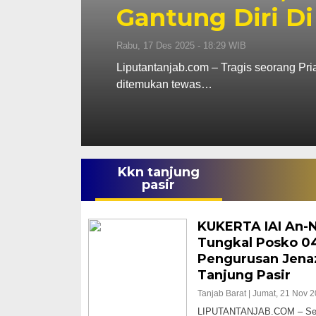
Gantung Diri Di
Rabu, 17 Des 2025 - 18:29 WIB
ab Barat
Liputantanjab.com – Tragis seorang Pri
ditemukan tewas…
Kkn tanjung
pasir
KUKERTA IAI An-
Tungkal Posko 04
Pengurusan Jena
Tanjung Pasir
Tanjab Barat |
Jumat, 21 Nov 2
LIPUTANTANJAB.COM – Seba