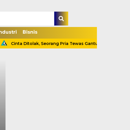
ndustri
Bisnis
Cinta Ditolak, Seorang Pria Tewas Gantung Diri Di Tanjab
Kapolsek Tebing Tin
Ungkap Kasus Pencur