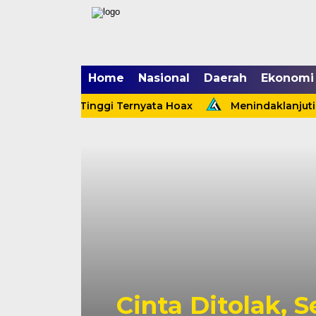
Home
Nasional
Daerah
Ekonomi
lsek Tebing Tinggi Ternyata Hoax
Menindaklanjuti A
Cinta Ditolak, 