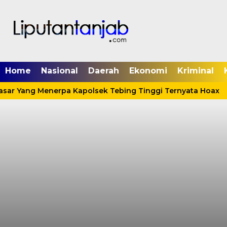
Home
Nasional
Daerah
Ekonomi
Kriminal
asar Yang Menerpa Kapolsek Tebing Tinggi Ternyata Hoax