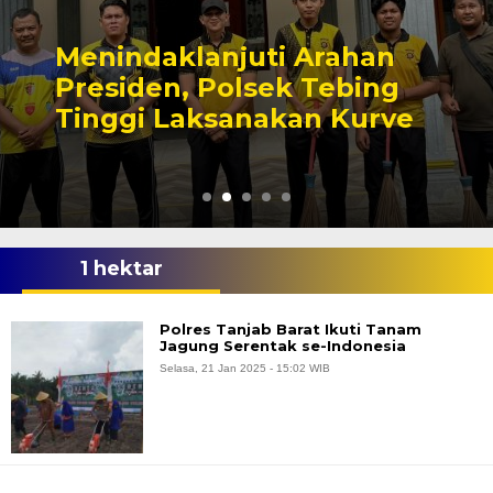
anjuti Arahan
Cinta Dito
 Polsek Tebing
Tewas Gan
ksanakan Kurve
Tanjab Ba
1 hektar
Polres Tanjab Barat Ikuti Tanam
Jagung Serentak se-Indonesia
Selasa, 21 Jan 2025 - 15:02 WIB