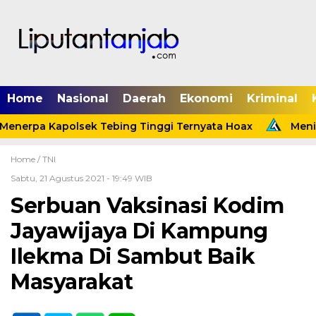
Home
Nasional
Daerah
Ekonomi
Kriminal
enerpa Kapolsek Tebing Tinggi Ternyata Hoax
Menind
Home /
TNI
Sabtu, 21 Agustus 2021 - 19:49 WIB
Serbuan Vaksinasi Kodim
Jayawijaya Di Kampung
Ilekma Di Sambut Baik
Masyarakat