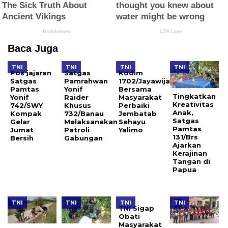
Baca Juga
TNI
TNI
TNI
TNI
Pos jajaran
Satgas
Kodim
Satgas
Pamrahwan
1702/Jayawijaya
Pamtas
Yonif
Bersama
Tingkatkan
Yonif
Raider
Masyarakat
Kreativitas
742/SWY
Khusus
Perbaiki
Anak,
Kompak
732/Banau
Jembatab
Satgas
Gelar
Melaksanakan
Sehayu
Pamtas
Jumat
Patroli
Yalimo
131/Brs
Bersih
Gabungan
Ajarkan
Kerajinan
Tangan di
Papua
TNI
TNI
TNI
TNI
TNI Sigap
Obati
Masyarakat