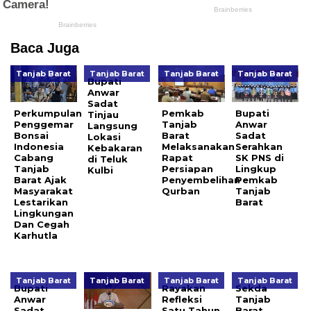
Baca Juga
Tanjab Barat
Tanjab Barat
Tanjab Barat
Tanjab Barat
Bupati
Anwar
Sadat
Perkumpulan
Pemkab
Bupati
Tinjau
Penggemar
Tanjab
Anwar
Langsung
Bonsai
Barat
Sadat
Lokasi
Indonesia
Melaksanakan
Serahkan
Kebakaran
Cabang
Rapat
SK PNS di
di Teluk
Tanjab
Persiapan
Lingkup
Kulbi
Barat Ajak
Penyembelihan
Pemkab
Masyarakat
Qurban
Tanjab
Lestarikan
Barat
Lingkungan
Dan Cegah
Karhutla
Tanjab Barat
Tanjab Barat
Tanjab Barat
Tanjab Barat
Bupati
Rayakan
Sekda
Anwar
Refleksi
Tanjab
Sadat
Satu Tahun
Barat