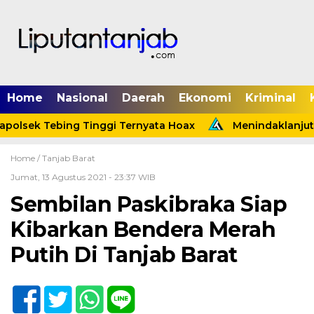
Home
Nasional
Daerah
Ekonomi
Kriminal
polsek Tebing Tinggi Ternyata Hoax
Menindaklanjuti 
Home /
Tanjab Barat
Jumat, 13 Agustus 2021 - 23:37 WIB
Sembilan Paskibraka Siap
Kibarkan Bendera Merah
Putih Di Tanjab Barat