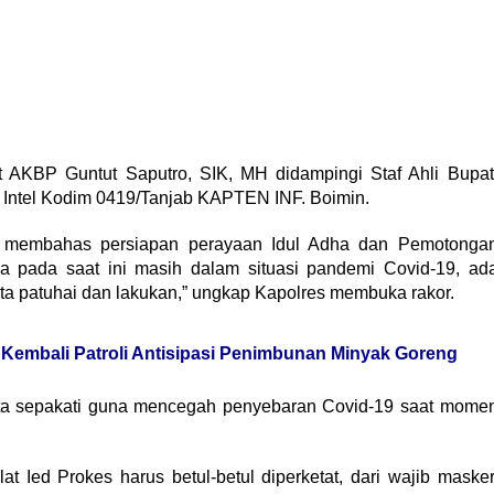
t AKBP Guntut Saputro, SIK, MH didampingi Staf Ahli Bupat
i Intel Kodim 0419/Tanjab KAPTEN INF. Boimin.
a membahas persiapan perayaan Idul Adha dan Pemotonga
a pada saat ini masih dalam situasi pandemi Covid-19, ad
ita patuhai dan lakukan,” ungkap Kapolres membuka rakor.
t Kembali Patroli Antisipasi Penimbunan Minyak Goreng
 kita sepakati guna mencegah penyebaran Covid-19 saat mome
 Ied Prokes harus betul-betul diperketat, dari wajib masker