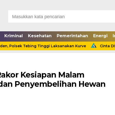
Kriminal
Kesehatan
Pemerintahan
Energi
I
sek Tebing Tinggi Laksanakan Kurve
Cinta Ditolak, Se
 Rakor Kesiapan Malam
d dan Penyembelihan Hewan