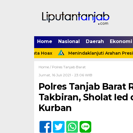
Home
Nasional
Daerah
Ekonomi
 Ternyata Hoax
Menindaklanjuti Arahan Presiden, Pol
Home /
Polres Tanjab Barat
Jumat, 16 Juli 2021 - 23:06 WIB
Polres Tanjab Barat
Takbiran, Sholat Ie
Kurban