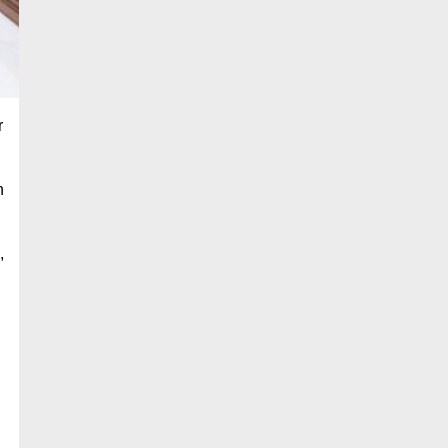
r
n
,