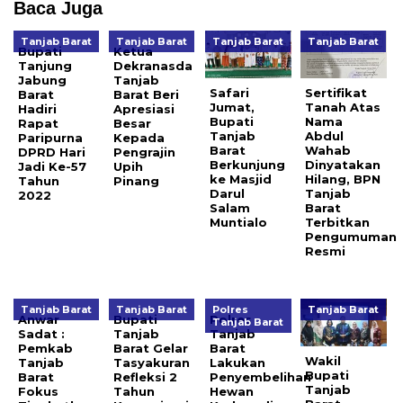
Baca Juga
Tanjab Barat
Tanjab Barat
Tanjab Barat
Tanjab Barat
Bupati
Ketua
Tanjung
Dekranasda
Jabung
Tanjab
Safari
Sertifikat
Barat
Barat Beri
Jumat,
Tanah Atas
Hadiri
Apresiasi
Bupati
Nama
Rapat
Besar
Tanjab
Abdul
Paripurna
Kepada
Barat
Wahab
DPRD Hari
Pengrajin
Berkunjung
Dinyatakan
Jadi Ke-57
Upih
ke Masjid
Hilang, BPN
Tahun
Pinang
Darul
Tanjab
2022
Salam
Barat
Muntialo
Terbitkan
Pengumuman
Resmi
Tanjab Barat
Tanjab Barat
Polres
Tanjab Barat
Anwar
Bupati
Polres
Tanjab Barat
Sadat :
Tanjab
Tanjab
Pemkab
Barat Gelar
Barat
Wakil
Tanjab
Tasyakuran
Lakukan
Bupati
Barat
Refleksi 2
Penyembelihan
Tanjab
Fokus
Tahun
Hewan