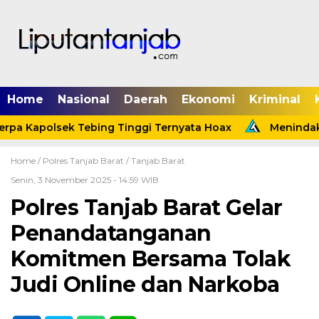
Home
Nasional
Daerah
Ekonomi
Kriminal
pa Kapolsek Tebing Tinggi Ternyata Hoax
Menindakla
Home /
Polres Tanjab Barat
/
Tanjab Barat
Senin, 3 November 2025 - 14:59 WIB
Polres Tanjab Barat Gelar
Penandatanganan
Komitmen Bersama Tolak
Judi Online dan Narkoba