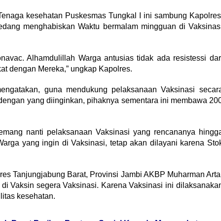
enaga kesehatan Puskesmas Tungkal I ini sambung Kapolres
edang menghabiskan Waktu bermalam mingguan di Vaksinas
navac. Alhamdulillah Warga antusias tidak ada resistessi dar
kat dengan Mereka,” ungkap Kapolres.
 mengatakan, guna mendukung pelaksanaan Vaksinasi secar
i dengan yang diinginkan, pihaknya sementara ini membawa 20
emang nanti pelaksanaan Vaksinasi yang rencananya hingg
arga yang ingin di Vaksinasi, tetap akan dilayani karena Sto
res Tanjungjabung Barat, Provinsi Jambi AKBP Muharman Arta
di Vaksin segera Vaksinasi. Karena Vaksinasi ini dilaksanaka
litas kesehatan.