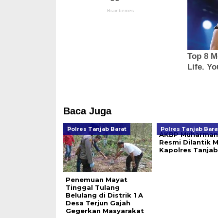
Baca Juga
Polres Tanjab Barat
Polres Tanjab Bara
AKBP Muharman
Resmi Dilantik M
Kapolres Tanjab
Penemuan Mayat
Tinggal Tulang
Belulang di Distrik 1 A
Desa Terjun Gajah
Gegerkan Masyarakat