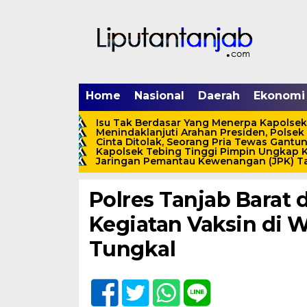
Home
Nasional
Daerah
Ekonomi
Isu Tak Berdasar Yang Menerpa Kapolsek
Menindaklanjuti Arahan Presiden, Polsek
Cinta Ditolak, Seorang Pria Tewas Gantung
Kapolsek Tebing Tinggi Pimpin Ungkap K
Home /
Polres Tanjab Barat
Jaringan Pemantau Kewenangan (JPK) Tan
Senin, 25 Oktober 2021 - 10:09 WIB
Polres Tanjab Barat
Kegiatan Vaksin di Wa
Tungkal