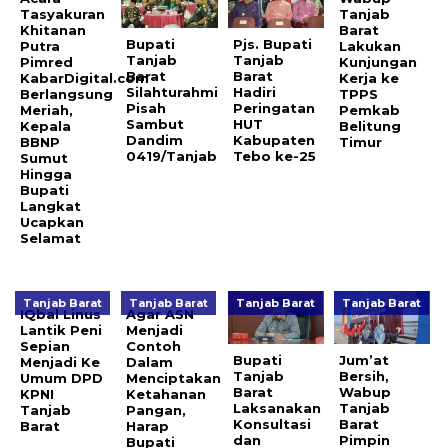
Tasyakuran
Tanjab
Khitanan
Barat
Bupati
Pjs. Bupati
Putra
Lakukan
Tanjab
Tanjab
Pimred
Kunjungan
Barat
Barat
KabarDigital.com
Kerja ke
Silahturahmi
Hadiri
Berlangsung
TPPS
Pisah
Peringatan
Meriah,
Pemkab
Sambut
HUT
Kepala
Belitung
Dandim
Kabupaten
BBNP
Timur
0419/Tanjab
Tebo ke-25
Sumut
Hingga
Bupati
Langkat
Ucapkan
Selamat
Tanjab Barat
Tanjab Barat
Tanjab Barat
Tanjab Barat
IQbal Linus
Agar ASN
Lantik Peni
Menjadi
Sepian
Contoh
Bupati
Jum’at
Menjadi Ke
Dalam
Tanjab
Bersih,
Umum DPD
Menciptakan
Barat
Wabup
KPNI
Ketahanan
Laksanakan
Tanjab
Tanjab
Pangan,
Konsultasi
Barat
Barat
Harap
dan
Pimpin
Bupati