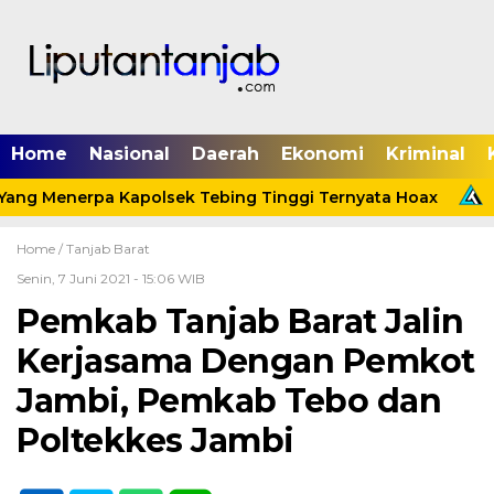
Home
Nasional
Daerah
Ekonomi
Kriminal
ang Menerpa Kapolsek Tebing Tinggi Ternyata Hoax
M
Home /
Tanjab Barat
Senin, 7 Juni 2021 - 15:06 WIB
Pemkab Tanjab Barat Jalin
Kerjasama Dengan Pemkot
Jambi, Pemkab Tebo dan
Poltekkes Jambi