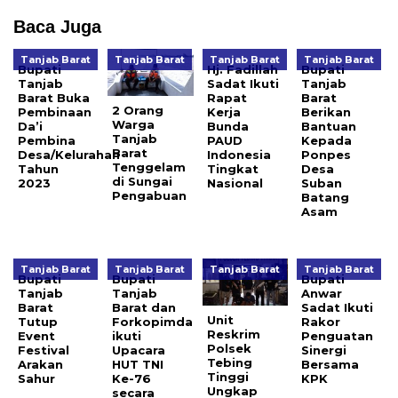
Baca Juga
Tanjab Barat
Tanjab Barat
Tanjab Barat
Tanjab Barat
Bupati
Hj. Fadillah
Bupati
Tanjab
Sadat Ikuti
Tanjab
Barat Buka
Rapat
Barat
2 Orang
Pembinaan
Kerja
Berikan
Warga
Da’i
Bunda
Bantuan
Tanjab
Pembina
PAUD
Kepada
Barat
Desa/Kelurahan
Indonesia
Ponpes
Tenggelam
Tahun
Tingkat
Desa
di Sungai
2023
Nasional
Suban
Pengabuan
Batang
Asam
Tanjab Barat
Tanjab Barat
Tanjab Barat
Tanjab Barat
Bupati
Bupati
Bupati
Tanjab
Tanjab
Anwar
Barat
Barat dan
Sadat Ikuti
Unit
Tutup
Forkopimda
Rakor
Reskrim
Event
ikuti
Penguatan
Polsek
Festival
Upacara
Sinergi
Tebing
Arakan
HUT TNI
Bersama
Tinggi
Sahur
Ke-76
KPK
Ungkap
secara