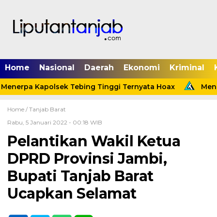
Home
Nasional
Daerah
Ekonomi
Kriminal
Menerpa Kapolsek Tebing Tinggi Ternyata Hoax
Menind
Home /
Tanjab Barat
Rabu, 5 Januari 2022 - 00:18 WIB
Pelantikan Wakil Ketua
DPRD Provinsi Jambi,
Bupati Tanjab Barat
Ucapkan Selamat