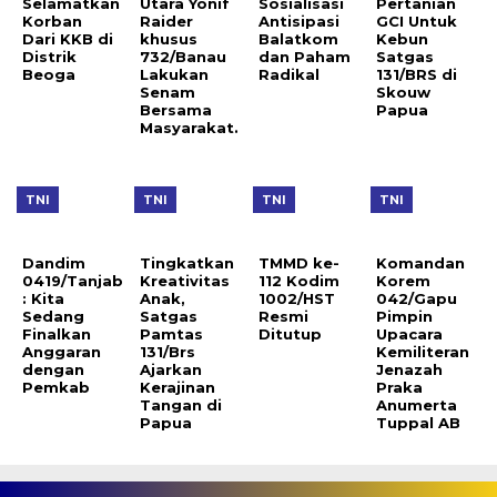
Selamatkan
Utara Yonif
Sosialisasi
Pertanian
Korban
Raider
Antisipasi
GCI Untuk
Dari KKB di
khusus
Balatkom
Kebun
Distrik
732/Banau
dan Paham
Satgas
Beoga
Lakukan
Radikal
131/BRS di
Senam
Skouw
Bersama
Papua
Masyarakat.
TNI
TNI
TNI
TNI
Dandim
Tingkatkan
TMMD ke-
Komandan
0419/Tanjab
Kreativitas
112 Kodim
Korem
: Kita
Anak,
1002/HST
042/Gapu
Sedang
Satgas
Resmi
Pimpin
Finalkan
Pamtas
Ditutup
Upacara
Anggaran
131/Brs
Kemiliteran
dengan
Ajarkan
Jenazah
Pemkab
Kerajinan
Praka
Tangan di
Anumerta
Papua
Tuppal AB