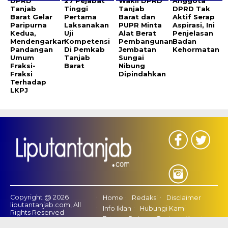
DPRD
27 Pejabat
Wakil DPRD
Anggota
Tanjab
Tinggi
Tanjab
DPRD Tak
Barat Gelar
Pertama
Barat dan
Aktif Serap
Paripurna
Laksanakan
PUPR Minta
Aspirasi, Ini
Kedua,
Uji
Alat Berat
Penjelasan
Mendengarkan
Kompetensi
Pembangunan
Badan
Pandangan
Di Pemkab
Jembatan
Kehormatan
Umum
Tanjab
Sungai
Fraksi-
Barat
Nibung
Fraksi
Dipindahkan
Terhadap
LKPJ
Copyright @ 2026
Home
Redaksi
Disclaimer
liputantanjab.com, All
Info Iklan
Hubungi Kami
Rights Reserved
Privacy Policy
Tentang Kami