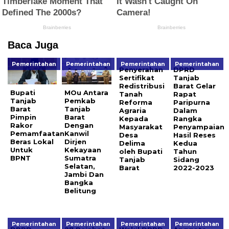
Baca Juga
Pemerintahan
Pemerintahan
Pemerintahan
Pemerintahan
Penyerahan
DPRD
Sertifikat
Tanjab
Redistribusi
Barat Gelar
Bupati
MOu Antara
Tanah
Rapat
Tanjab
Pemkab
Reforma
Paripurna
Barat
Tanjab
Agraria
Dalam
Pimpin
Barat
Kepada
Rangka
Rakor
Dengan
Masyarakat
Penyampaian
Pemamfaatan
Kanwil
Desa
Hasil Reses
Beras Lokal
Dirjen
Delima
Kedua
Untuk
Kekayaan
oleh Bupati
Tahun
BPNT
Sumatra
Tanjab
Sidang
Selatan,
Barat
2022-2023
Jambi Dan
Bangka
Belitung
Pemerintahan
Pemerintahan
Pemerintahan
Pemerintahan