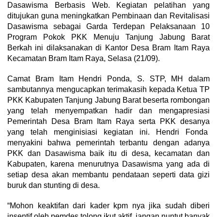
Dasawisma Berbasis Web. Kegiatan pelatihan yang
ditujukan guna meningkatkan Pembinaan dan Revitalisasi
Dasawisma sebagai Garda Terdepan Pelaksanaan 10
Program Pokok PKK Menuju Tanjung Jabung Barat
Berkah ini dilaksanakan di Kantor Desa Bram Itam Raya
Kecamatan Bram Itam Raya, Selasa (21/09).
Camat Bram Itam Hendri Ponda, S. STP, MH dalam
sambutannya mengucapkan terimakasih kepada Ketua TP
PKK Kabupaten Tanjung Jabung Barat beserta rombongan
yang telah menyempatkan hadir dan mengapresiasi
Pemerintah Desa Bram Itam Raya serta PKK desanya
yang telah menginisiasi kegiatan ini. Hendri Fonda
menyakini bahwa pemerintah terbantu dengan adanya
PKK dan Dasawisma baik itu di desa, kecamatan dan
Kabupaten, karena menurutnya Dasawisma yang ada di
setiap desa akan membantu pendataan seperti data gizi
buruk dan stunting di desa.
“Mohon keaktifan dari kader kpm nya jika sudah diberi
insentif oleh pemdes tolong ikut aktif, jangan nuntut banyak