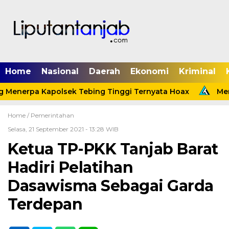
Home
Nasional
Daerah
Ekonomi
Kriminal
 Menerpa Kapolsek Tebing Tinggi Ternyata Hoax
Menin
Home /
Pemerintahan
Selasa, 21 September 2021 - 13:28 WIB
Ketua TP-PKK Tanjab Barat
Hadiri Pelatihan
Dasawisma Sebagai Garda
Terdepan