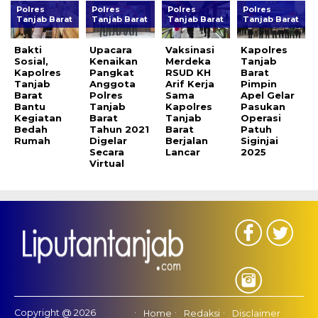
Polres
Polres
Polres
Polres
Tanjab Barat
Tanjab Barat
Tanjab Barat
Tanjab Barat
Bakti
Upacara
Vaksinasi
Kapolres
Sosial,
Kenaikan
Merdeka
Tanjab
Kapolres
Pangkat
RSUD KH
Barat
Tanjab
Anggota
Arif Kerja
Pimpin
Barat
Polres
Sama
Apel Gelar
Bantu
Tanjab
Kapolres
Pasukan
Kegiatan
Barat
Tanjab
Operasi
Bedah
Tahun 2021
Barat
Patuh
Rumah
Digelar
Berjalan
Siginjai
Secara
Lancar
2025
Virtual
Copyright @ 2026
Home
Redaksi
Disclaimer