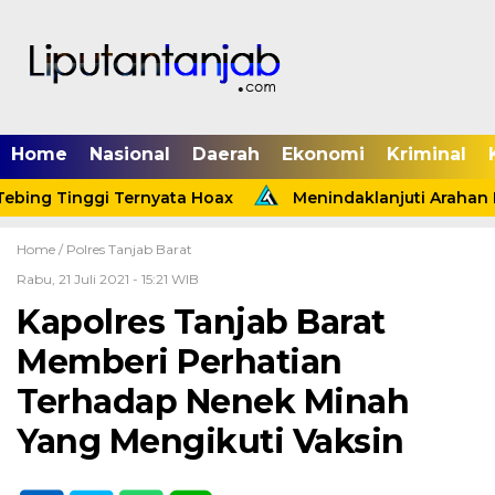
Home
Nasional
Daerah
Ekonomi
Kriminal
bing Tinggi Ternyata Hoax
Menindaklanjuti Arahan Pr
Home /
Polres Tanjab Barat
Rabu, 21 Juli 2021 - 15:21 WIB
Kapolres Tanjab Barat
Memberi Perhatian
Terhadap Nenek Minah
Yang Mengikuti Vaksin