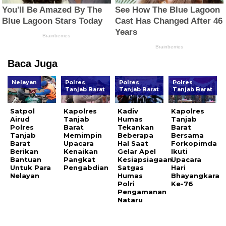
Baca Juga
Nelayan
Polres
Polres
Polres
Tanjab Barat
Tanjab Barat
Tanjab Barat
Satpol
Kapolres
Kadiv
Kapolres
Airud
Tanjab
Humas
Tanjab
Polres
Barat
Tekankan
Barat
Tanjab
Memimpin
Beberapa
Bersama
Barat
Upacara
Hal Saat
Forkopimda
Berikan
Kenaikan
Gelar Apel
Ikuti
Bantuan
Pangkat
Kesiapsiagaan
Upacara
Untuk Para
Pengabdian
Satgas
Hari
Nelayan
Humas
Bhayangkara
Polri
Ke-76
Pengamanan
Nataru