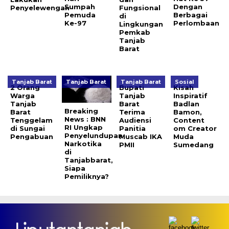
Sumpah
Dengan
Penyelewengan
Fungsional
Pemuda
Berbagai
di
Ke-97
Perlombaan
Lingkungan
Pemkab
Tanjab
Barat
Tanjab Barat
Tanjab Barat
Tanjab Barat
Sosial
2 Orang
Bupati
Kisah
Warga
Tanjab
Inspiratif
Tanjab
Barat
Badlan
Breaking
Barat
Terima
Bamon,
News : BNN
Tenggelam
Audiensi
Content
RI Ungkap
di Sungai
Panitia
om Creator
Penyelundupan
Pengabuan
Muscab IKA
Muda
Narkotika
PMII
Sumedang
di
Tanjabbarat,
Siapa
Pemiliknya?