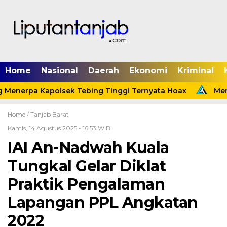
Home
Nasional
Daerah
Ekonomi
Kriminal
 Menerpa Kapolsek Tebing Tinggi Ternyata Hoax
Meni
Home /
Tanjab Barat
Kamis, 14 Agustus 2025 - 16:53 WIB
IAI An-Nadwah Kuala
Tungkal Gelar Diklat
Praktik Pengalaman
Lapangan PPL Angkatan
2022