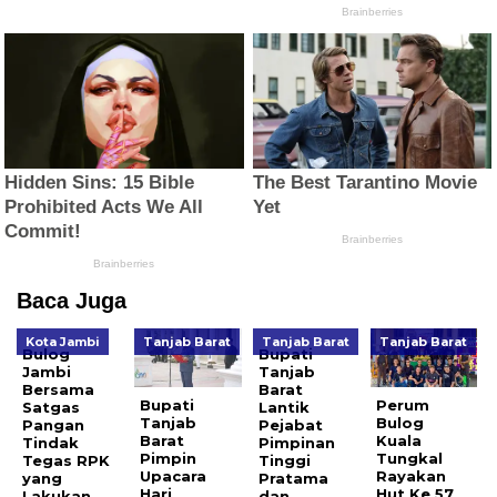
Baca Juga
Kota Jambi
Tanjab Barat
Tanjab Barat
Tanjab Barat
Bulog
Bupati
Jambi
Tanjab
Bersama
Barat
Bupati
Perum
Satgas
Lantik
Tanjab
Bulog
Pangan
Pejabat
Barat
Kuala
Tindak
Pimpinan
Pimpin
Tungkal
Tegas RPK
Tinggi
Upacara
Rayakan
yang
Pratama
Hari
Hut Ke 57
Lakukan
dan